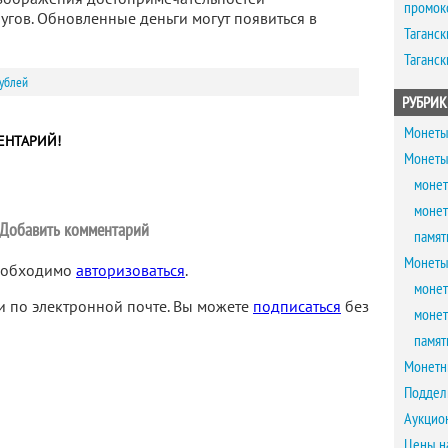
промок
гов. Обновленные деньги могут появиться в
Таганск
Таганск
ублей
РУБРИК
Монеты
ЕНТАРИЙ!
Монеты
монет
монет
Добавить комментарий
памят
Монеты
необходимо
авторизоваться
.
монет
 по электронной почте. Вы можете
подписаться
без
монет
памят
Монетн
Поддел
Аукцио
Цены н