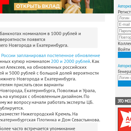
Автори
Регис
банкнотах номиналом в 1000 рублей и
вероятности появятся
Колле
его Новгорода и Екатеринбурга.
Войти
Зарег
 России запланировал постепенное обновление
щенных купюр номиналом
200 и 2000 рублей
. Как
Автори
ил Алексеев, на обновленных российских
Генер
ей и 5000 рублей с большой долей вероятности
Нижнего Новгорода и Екатеринбурга.
Получ
телям прислать свои варианты
овгорода, Екатеринбурга, Поволжья и Урала,
ь на купюрах с обновленным дизайном. По
ЭТО МО
тому же вопросу начали работать эксперты ЦБ.
ублируется.
 разместят Нижегородский Кремль. На
екатеринбургская Плотинка и Дом Севастьянова.
олее часто встречается упоминание