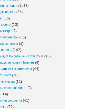
ки на монеты
(133)
оды недели
(26)
ты
(66)
 и боны
(10)
ы метро
(2)
лические боны
(3)
вые автоматы
(3)
вопросы
(162)
инг, слабирование и экспертиза
(10)
водство монет и банкнот
(4)
матическая литература
(44)
ти сайта
(30)
ные места
(11)
а и хранение монет
(9)
о
(14)
и и мероприятия
(41)
брики
(32)