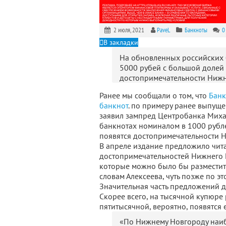
2 июля, 2021
PaveL
Банкноты
0
В закладки
На обновленных российских 
5000 рубей с большой долей 
достопримечательности Нижн
Ранее мы сообщали о том, что
Банк
банкнот
. по примеру ранее выпу
заявил зампред Центробанка Миха
банкнотах номиналом в 1000 рубл
появятся достопримечательности 
В апреле издание предложило чита
достопримечательностей Нижнего Н
которые можно было бы разместит
словам Алексеева, чуть позже по э
Значительная часть предложений д
Скорее всего, на тысячной купюре
пятитысячной, вероятно, появятся 
«По Нижнему Новгороду наиб