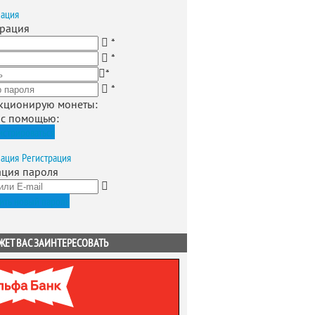
зация
трация
*
*
*
*
кционирую монеты
:
 с помощью:
истрироваться
зация
Регистрация
ация пароля
ить новый пароль
ЖЕТ ВАС ЗАИНТЕРЕСОВАТЬ