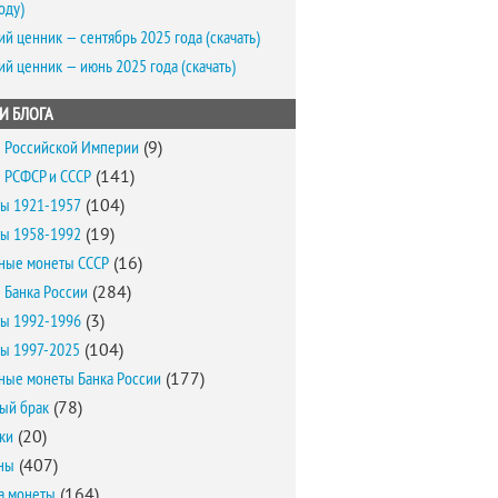
оду)
ий ценник — сентябрь 2025 года (скачать)
ий ценник — июнь 2025 года (скачать)
И БЛОГА
 Российской Империи
(9)
 РСФСР и СССР
(141)
ы 1921-1957
(104)
ы 1958-1992
(19)
ные монеты СССР
(16)
 Банка России
(284)
ы 1992-1996
(3)
ы 1997-2025
(104)
ные монеты Банка России
(177)
ый брак
(78)
ки
(20)
ны
(407)
а монеты
(164)