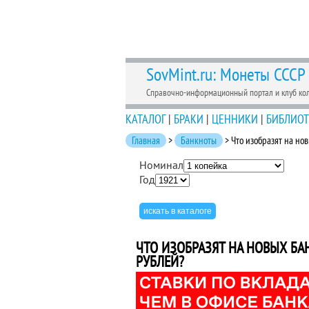
SovMint.ru: Монеты СССР
Справочно-информационный портал и клуб ко
КАТАЛОГ
|
БРАКИ
|
ЦЕННИКИ
|
БИБЛИОТ
Главная
>
Банкноты
> Что изобразят на но
Номинал
Год
ЧТО ИЗОБРАЗЯТ НА НОВЫХ БА
РУБЛЕЙ?