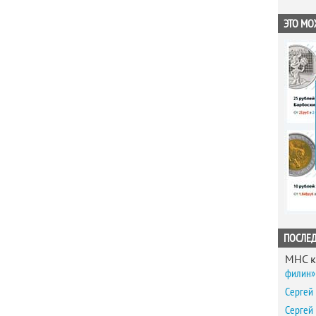
ЭТО МО
ПОСЛЕ
MHC
к
филин» 
Сергей
Сергей