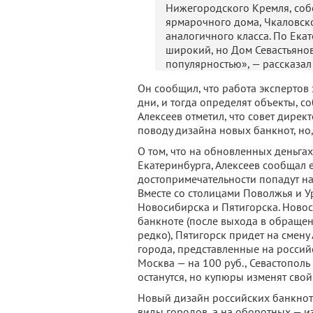
Нижегородского Кремля, собо
ярмарочного дома, Чкаловск
аналогичного класса. По Ека
широкий, но Дом Севастьяно
популярностью», — рассказал
Он сообщил, что работа экспертов
дни, и тогда определят объекты, с
Алексеев отметил, что совет дире
поводу дизайна новых банкнот, но, 
О том, что на обновленных деньга
Екатеринбурга, Алексеев сообщал е
достопримечательности попадут на
Вместе со столицами Поволжья и 
Новосибирска и Пятигорска. Ново
банкноте (после выхода в обращен
редко), Пятигорск придет на смену
города, представленные на российс
Москва — на 100 руб., Севастополь 
останутся, но купюры изменят сво
Новый дизайн российских банкнот 
виды городов, а на оборотных — 