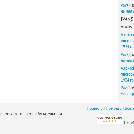
PaveL
к
на мел
IVAN5
xorosh
Алексе
листов
1934 г
PaveL
к
на мел
Алексе
листов
1934 г
PaveL
к
монет (
Правила
|
Помощь
|
Все 
возможно только с обязательным
| Sov