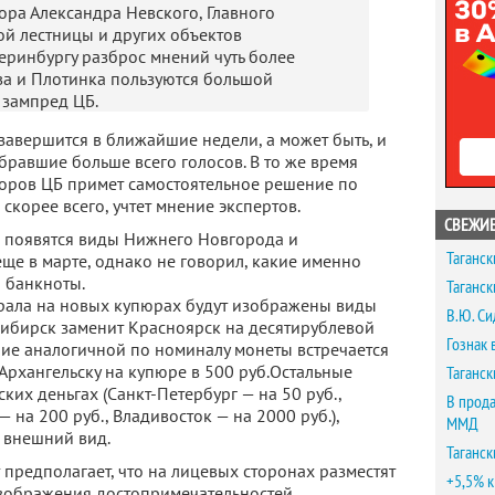
ра Александра Невского, Главного
ой лестницы и других объектов
теринбургу разброс мнений чуть более
ва и Плотинка пользуются большой
 зампред ЦБ.
 завершится в ближайшие недели, а может быть, и
обравшие больше всего голосов. В то же время
кторов ЦБ примет самостоятельное решение по
скорее всего, учтет мнение экспертов.
СВЕЖИЕ
х появятся виды Нижнего Новгорода и
Таганск
ще в марте, однако не говорил, какие именно
 банкноты.
Таганск
Урала на новых купюрах будут изображены виды
В.Ю. Си
сибирск заменит Красноярск на десятирублевой
Гознак 
ие аналогичной по номиналу монеты встречается
 Архангельску на купюре в 500 руб.Остальные
Таганск
ких деньгах (Санкт-Петербург — на 50 руб.,
В прода
— на 200 руб., Владивосток — на 2000 руб.),
ММД
й внешний вид.
Таганск
предполагает, что на лицевых сторонах разместят
+5,5% к
изображения достопримечательностей