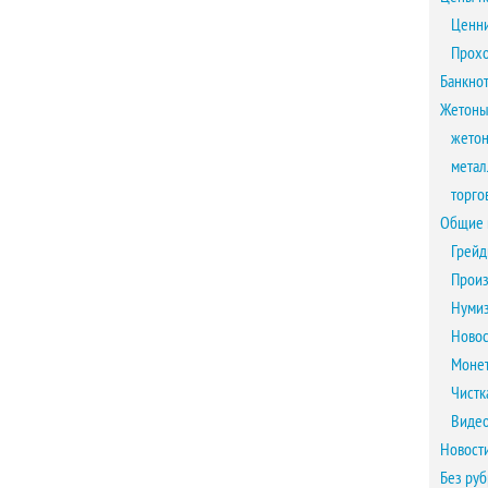
Ценни
Прох
Банкно
Жетоны
жетон
метал
торго
Общие 
Грейд
Произ
Нумиз
Новос
Монет
Чистк
Виде
Новост
Без ру