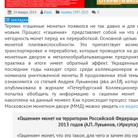
24 января, 2014
PaveL
монеты 1997-2025
0
В закладки
Термин «гашеные монеты» появился не так давно и для к
новым. Процесс «гашения» представляет собой ни что 
негодность монет перед их переработкой. Основной целью 
монетой платежеспособности. Это препятствует во
транспортировке и переработке, которые проводятся на 
монетным двором и металлообрабатывающими предприят
практика в итоге имеет обратный эффект. Украденн
последние годы находят спрос среди коллекционеров и
номинала уничтоженной монеты. В продолжении этой темы
ознакомится со статьей Андрея Лукьянова (aka
an38
), кото
опубликована в журнале «Петербургский Коллекционер»
попытка обобщить ту информацию о гашении монет Б
накоплена на данный момент. Как происходит процесс гаш
Московском монетном дворе (ММД) можно увидеть
на виде
«Гашение» монет на территории Российской Федераци
2013 годов (А.П. Лукьянов, г.Иркутск)
«Гашение» монет, что это такое, для чего и зачем это н