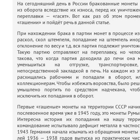
На сегодняшний день в России бракованные монеты 
из оборота вследствие их износа, перед их уничтоже
переплавки — «гасят». Вот как раз об этом проме
«гашении» и пойдёт речь в данной статье.
При нахождении брака в партии монет в процессе изг
раскол, скол штемпеля, попадание на штемпель ино
отклонение по весу и т.д. вся партия подлежит уничто
Такую партию отправляют на переплавку, но чело
такова, что когда партия доходила до печи она м
уменьшиться на отгрузке, транспортировк
непосредственной закладкой в печь. На каждом из э
расхищались рабочими и попадали в оборот, и
коллекционерам. Чтобы избежать воровства, было реш
умышлено портить по средством надчекана, что
исключить их попадания в оборот.
Первые «гашеные» монеты на территории СССР начин
послевоенное время уже в 1945 году, это монеты Румы
Интересна история их попадания на нашу терри
командование испытывало дефицит металла в частност
1943 Германия начала изымать из обращения монеты
лей 1936 — 1938 годов выпуска из практически чис