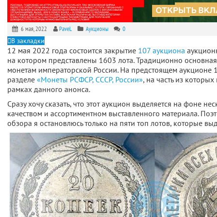
6 мая, 2022
PaveL
Аукционы
0
В закладки
12 мая 2022 года состоится закрытие
107 аукциона
аукционн
на котором представлены 1603 лота. Традиционно основная 
монетам императорской России. На предстоящем аукционе 1
разделе
«Монеты РСФСР, СССР, России»
, на часть из которы
рамках данного анонса.
Сразу хочу сказать, что этот аукцион выделяется на фоне н
качеством и ассортиментном выставленного материала. Поэт
обзора я остановлюсь только на пяти топ лотов, которые вы