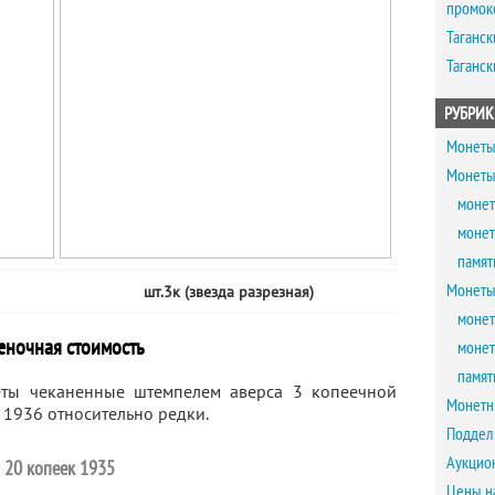
промок
Таганск
Таганск
РУБРИК
Монеты
Монеты
монет
монет
памят
Монеты
шт.3к (звезда разрезная)
монет
еночная стоимость
монет
памят
ты чеканенные штемпелем аверса 3 копеечной
Монетн
 1936 относительно редки.
Поддел
Аукцио
20 копеек 1935
Цены н