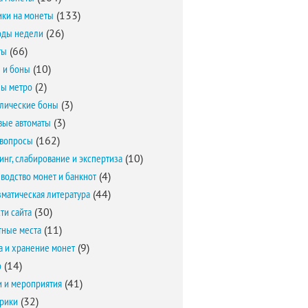
ки на монеты
(133)
оды недели
(26)
ты
(66)
 и боны
(10)
ы метро
(2)
лические боны
(3)
вые автоматы
(3)
вопросы
(162)
инг, слабирование и экспертиза
(10)
водство монет и банкнот
(4)
матическая литература
(44)
ти сайта
(30)
ные места
(11)
а и хранение монет
(9)
о
(14)
и и мероприятия
(41)
брики
(32)