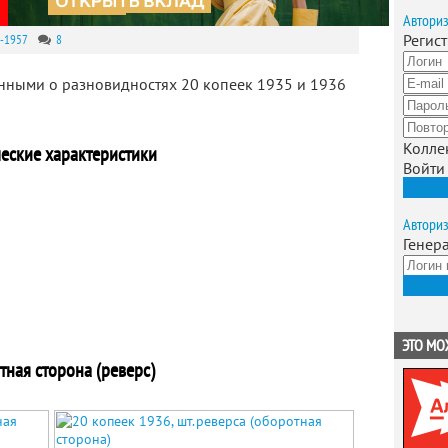
Автори
Регис
-1957
8
нными о разновидностях 20 копеек 1935 и 1936
Колле
еские характеристики
Войти
Зарег
Автори
Генер
Получ
ЭТО МО
ная сторона (реверс)