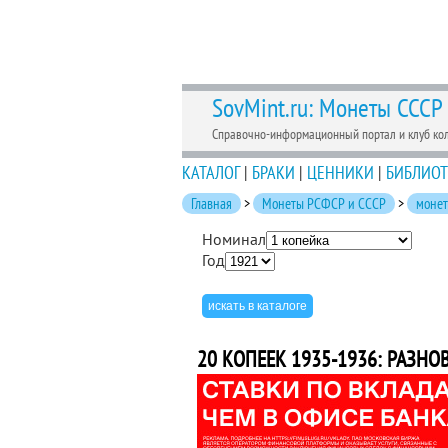
SovMint.ru: Монеты СССР
Справочно-информационный портал и клуб ко
КАТАЛОГ
|
БРАКИ
|
ЦЕННИКИ
|
БИБЛИОТ
Главная
>
Монеты РСФСР и СССР
>
моне
Номинал
Год
20 КОПЕЕК 1935-1936: РАЗНО