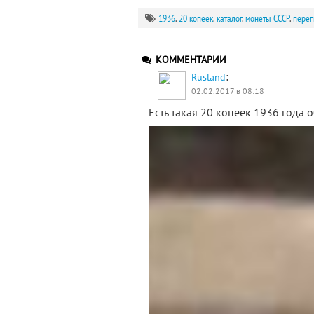
1936
,
20 копеек
,
каталог
,
монеты СССР
,
переп
КОММЕНТАРИИ
:
Rusland
02.02.2017 в 08:18
Есть такая 20 копеек 1936 года 