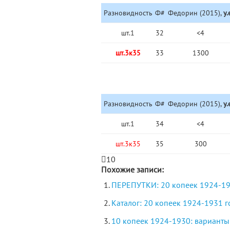
Разновидность
Ф#
Федорин (2015),
у.
шт.1
32
<4
шт.3к35
33
1300
Разновидность
Ф#
Федорин (2015),
у.
шт.1
34
<4
шт.3к35
35
300
10
Похожие записи:
ПЕРЕПУТКИ: 20 копеек 1924-193
Каталог: 20 копеек 1924-1931 
10 копеек 1924-1930: варианты