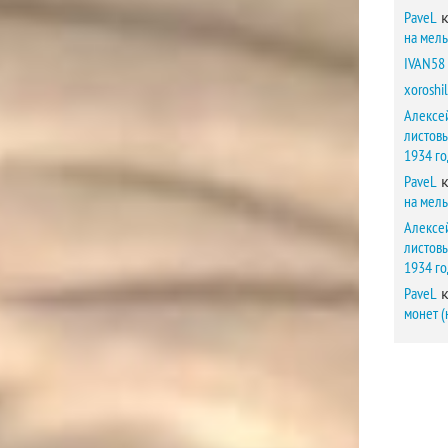
PaveL
к
на мел
IVAN58
xoroshil
Алексе
листов
1934 г
PaveL
к
на мел
Алексе
листов
1934 г
PaveL
к
монет (