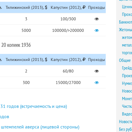
Ценни
е.
Тилижинский (2013),
Капустин (2012),
Проходы
Прох
3
100/300
Банкно
Жетоны
5000
100000/>200000
жетон
20 копеек 1936
метал
торго
е.
Тилижинский (2013),
Капустин (2012),
Проходы
Общие 
Грейд
2
60/80
Произ
300
15000/27000
Нумиз
Новос
Монет
1 годов (встречаемость и цена)
Чистк
Виде
годов
Новост
 штемпелей аверса (лицевой стороны)
Без ру