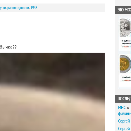
утки
,
разновидности
,
1935
ЭТО МО
обычка??
ПОСЛЕ
MHC
к 
филин» 
Сергей
Сергей