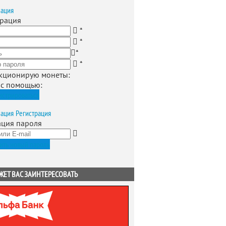
зация
трация
*
*
*
*
кционирую монеты
:
 с помощью:
истрироваться
зация
Регистрация
ация пароля
ить новый пароль
ЖЕТ ВАС ЗАИНТЕРЕСОВАТЬ