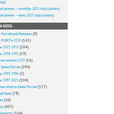
оду)
ий ценник — сентябрь 2025 года (скачать)
ий ценник — июнь 2025 года (скачать)
И БЛОГА
 Российской Империи
(9)
 РСФСР и СССР
(141)
ы 1921-1957
(104)
ы 1958-1992
(19)
ные монеты СССР
(16)
 Банка России
(284)
ы 1992-1996
(3)
ы 1997-2025
(104)
ные монеты Банка России
(177)
ый брак
(78)
ки
(20)
ны
(407)
а монеты
(164)