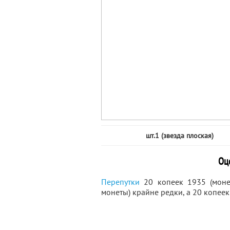
шт.1 (звезда плоская)
Оц
Перепутки
20 копеек 1935 (моне
монеты) крайне редки, а 20 копеек