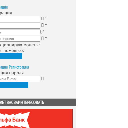
зация
трация
*
*
*
*
кционирую монеты
:
 с помощью:
истрироваться
зация
Регистрация
ация пароля
ить новый пароль
ЖЕТ ВАС ЗАИНТЕРЕСОВАТЬ