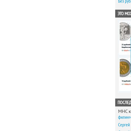
Без ру
ЭТО МО
ПОСЛЕ
MHC
к
филин» 
Сергей