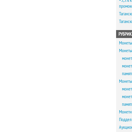
+5,5% к
промок
Таганск
Таганск
РУБРИК
Монеты
Монеты
монет
монет
памят
Монеты
монет
монет
памят
Монетн
Поддел
Аукцио