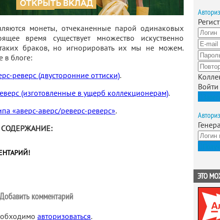
Автори
Регис
ляются монеты, отчеканенные парой одинаковых
ящее время существует множество искуственно
таких браков, но игнорировать их мы не можем.
 в блоге:
ерс-реверс (двусторонние оттиски)
.
Колле
Войти
еверс (изготовленные в ущерб коллекционерам)
.
Зарег
па «аверс-аверс/реверс-реверс»
.
Автори
Генер
СОДЕРЖАНИЕ:
Получ
ЕНТАРИЙ!
ЭТО МО
Добавить комментарий
необходимо
авторизоваться
.