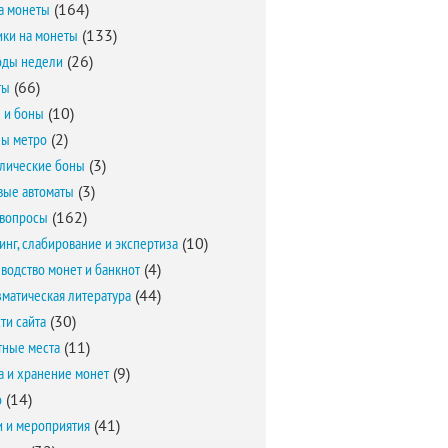
а монеты
(164)
ки на монеты
(133)
оды недели
(26)
ты
(66)
 и боны
(10)
ы метро
(2)
лические боны
(3)
вые автоматы
(3)
вопросы
(162)
инг, слабирование и экспертиза
(10)
водство монет и банкнот
(4)
матическая литература
(44)
ти сайта
(30)
ные места
(11)
а и хранение монет
(9)
о
(14)
и и мероприятия
(41)