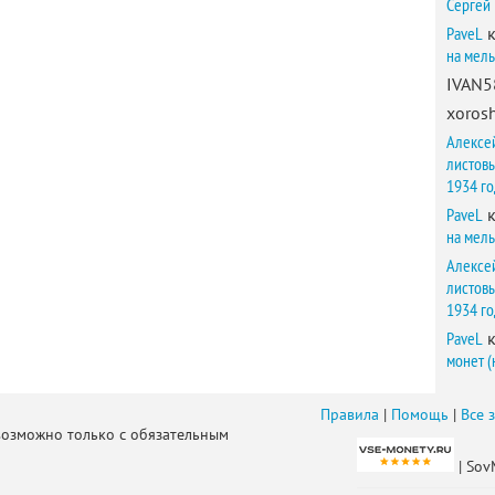
Сергей
PaveL
к
на мел
IVAN5
xorosh
Алексе
листов
1934 г
PaveL
к
на мел
Алексе
листов
1934 г
PaveL
к
монет (
Правила
|
Помощь
|
Все 
возможно только с обязательным
| Sov