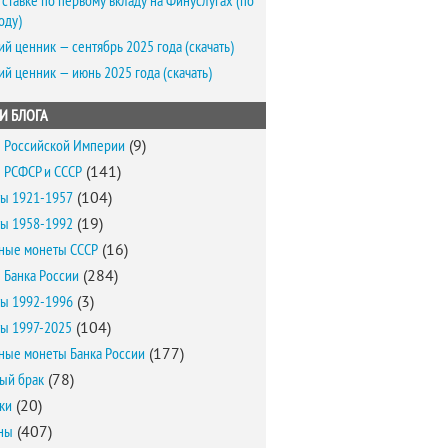
 ставке по первому вкладу на Финуслугах (по
оду)
ий ценник — сентябрь 2025 года (скачать)
ий ценник — июнь 2025 года (скачать)
И БЛОГА
 Российской Империи
(9)
 РСФСР и СССР
(141)
ы 1921-1957
(104)
ы 1958-1992
(19)
ные монеты СССР
(16)
 Банка России
(284)
ы 1992-1996
(3)
ы 1997-2025
(104)
ные монеты Банка России
(177)
ый брак
(78)
ки
(20)
ны
(407)