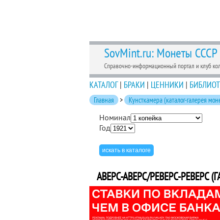
SovMint.ru: Монеты СССР
Справочно-информационный портал и клуб ко
КАТАЛОГ
|
БРАКИ
|
ЦЕННИКИ
|
БИБЛИОТ
Главная
>
Кунсткамера (каталог-галерея мон
Номинал
Год
АВЕРС-АВЕРС/РЕВЕРС-РЕВЕРС (