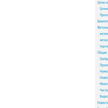
Цены н
Ценни
Прох
Банкно
Жетоны
жетон
метал
торго
Общие 
Грейд
Произ
Нумиз
Новос
Монет
Чистк
Виде
Новост