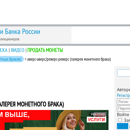
 и Банка России
ллекционеров
ЕКА
|
ВИДЕО
|
ПРОДАТЬ МОНЕТЫ
етных браков)
> аверс-аверс/реверс-реверс (галерея монетного брака)
Найти
Автор
Регистр
ГАЛЕРЕЯ МОНЕТНОГО БРАКА)
Войти
Реклама
За
Вход