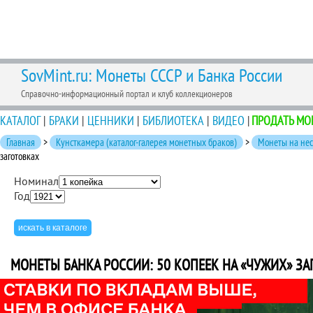
SovMint.ru: Монеты СССР и Банка России
Справочно-информационный портал и клуб коллекционеров
КАТАЛОГ
|
БРАКИ
|
ЦЕННИКИ
|
БИБЛИОТЕКА
|
ВИДЕО
|
ПРОДАТЬ МО
Главная
>
Кунсткамера (каталог-галерея монетных браков)
>
Монеты на нес
заготовках
Номинал
Год
МОНЕТЫ БАНКА РОССИИ: 50 КОПЕЕК НА «ЧУЖИХ» ЗА