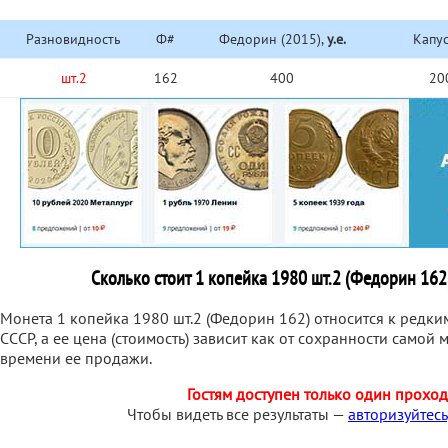
Разновидность
Ф#
Федорин (2015),
у.е.
Капус
шт.2
162
400
20
Сколько стоит 1 копейка 1980 шт.2 (Федорин 16
Монета 1 копейка 1980 шт.2 (Федорин 162) относится к редк
СССР, а ее цена (стоимость) зависит как от сохранности самой м
времени ее продажи.
Гостям доступен только один проход
Чтобы видеть все результаты —
авторизуйтесь