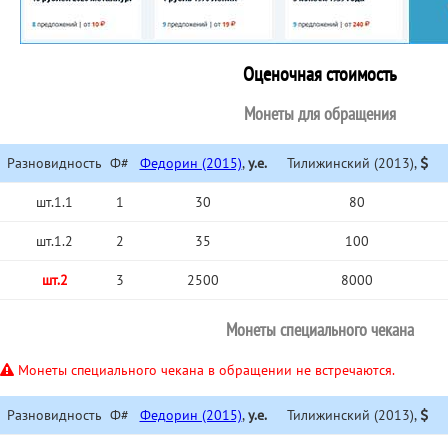
Оценочная стоимость
Монеты для обращения
Разновидность
Ф#
Федорин (2015)
,
у.е.
Тилижинский (2013),
шт.1.1
1
30
80
шт.1.2
2
35
100
шт.2
3
2500
8000
Монеты специального чекана
Монеты специального чекана в обращении не встречаются.
Разновидность
Ф#
Федорин (2015)
,
у.е.
Тилижинский (2013),