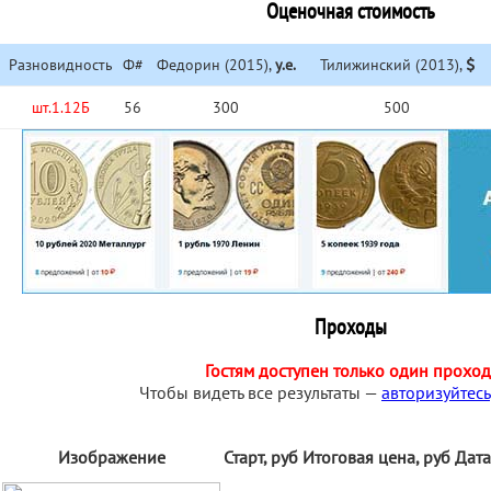
Оценочная стоимость
Разновидность
Ф#
Федорин (2015),
у.е.
Тилижинский (2013),
шт.1.12Б
56
300
500
Проходы
Гостям доступен только один проход
Чтобы видеть все результаты —
авторизуйтесь
Изображение
Старт, руб
Итоговая цена, руб
Дата 