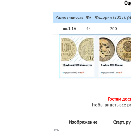
Оц
Разновидность
Ф#
Федорин (2015),
у.е
шт.1.1А
44
200
Гостям дос
Чтобы видеть все р
Изображение
Старт, р