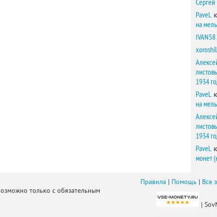
Сергей
PaveL
к
на мел
IVAN58
xoroshil
Алексе
листов
1934 г
PaveL
к
на мел
Алексе
листов
1934 г
PaveL
к
монет (
Правила
|
Помощь
|
Все 
возможно только с обязательным
| Sov