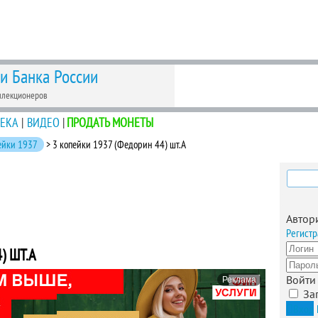
 и Банка России
ллекционеров
ЕКА
|
ВИДЕО
|
ПРОДАТЬ МОНЕТЫ
ейки 1937
> 3 копейки 1937 (Федорин 44) шт.А
Найти
Автор
Регистр
) ШТ.А
Войти
Реклама
За
Вход