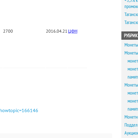
+5,5% к
промок
Таганск
Таганск
2700
2016.04.21
ЦФН
РУБРИК
Монеты
Монеты
монет
монет
памят
Монеты
монет
монет
памят
?showtopic=166146
Монетн
Поддел
Аукцио