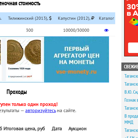
еночная стоимость
.
Тилижинский (2013),
Капустин (2012),
Каталог
300
10000/30000
СВЕЖИЕ
Таганск
Таганск
Проходы
В.Ю. Си
Гознак 
тупен только один проход!
Таганск
езультаты —
авторизуйтесь
на сайте.
В прода
ММД
уб
Итоговая цена, руб
Дата
Аукцион
Таганск