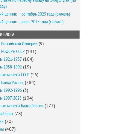
 ставке по первому вкладу на Финуслугах (по
оду)
ий ценник — сентябрь 2025 года (скачать)
ий ценник — июнь 2025 года (скачать)
И БЛОГА
 Российской Империи
(9)
 РСФСР и СССР
(141)
ы 1921-1957
(104)
ы 1958-1992
(19)
ные монеты СССР
(16)
 Банка России
(284)
ы 1992-1996
(3)
ы 1997-2025
(104)
ные монеты Банка России
(177)
ый брак
(78)
ки
(20)
ны
(407)