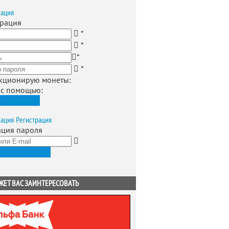
зация
трация
*
*
*
*
кционирую монеты
:
 с помощью:
истрироваться
зация
Регистрация
ация пароля
ить новый пароль
ЖЕТ ВАС ЗАИНТЕРЕСОВАТЬ