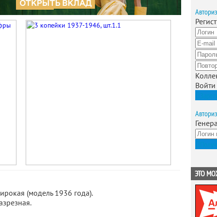
Автори
Регис
Колле
Войти
Зарег
Автори
Генер
Получ
ЭТО МО
ирокая (модель 1936 года).
азрезная.