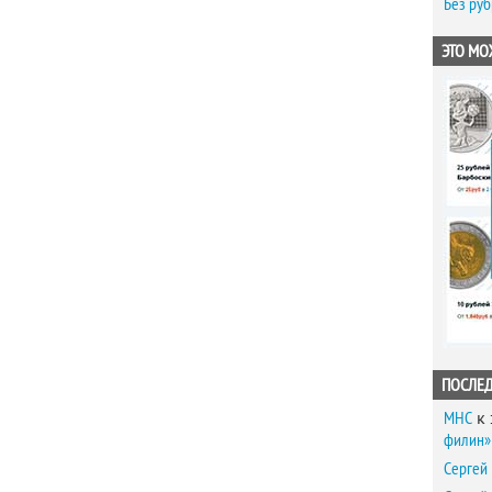
Без ру
ЭТО МО
ПОСЛЕ
MHC
к 
филин» 
Сергей