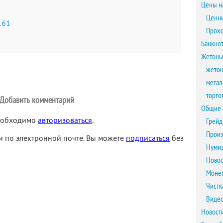
Цены н
Ценни
161
Прох
Банкно
Жетоны
жетон
метал
торго
Добавить комментарий
Общие 
необходимо
авторизоваться
.
Грейд
Произ
 по электронной почте. Вы можете
подписаться
без
Нумиз
Новос
Монет
Чистк
Виде
Новост