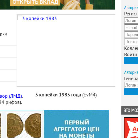
Автори
Регис
арки
Колле
Войти
Зарег
Автори
Генер
Получ
3 копейки 1983 года
(EvM4)
вор (ЛМД)
.
24 рифов).
ЭТО МО