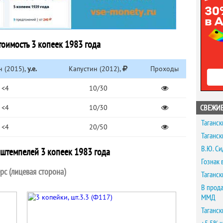
оимость 3 копеек 1983 года
 (2015),
у.е.
Капустин (2012),
Проходы
<4
10/30
СВЕЖИЕ
<4
10/30
Таганск
<4
20/50
Таганск
В.Ю. Си
штемпелей 3 копеек 1983 года
Гознак 
рс (лицевая сторона)
Таганск
В прода
ММД
Таганск