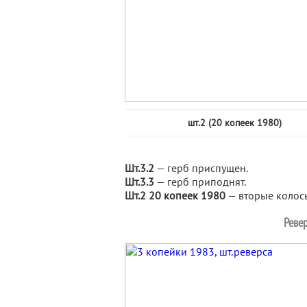
шт.2 (20 копеек 1980)
Шт.3.2
— герб приспущен.
Шт.3.3
— герб приподнят.
Шт.2 20 копеек 1980
— вторые колось
Ревер