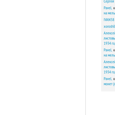
Сергей
PaveL
к
на мел
IVAN58
xoroshil
Алексе
листов
1934 г
PaveL
к
на мел
Алексе
листов
1934 г
PaveL
к
монет (