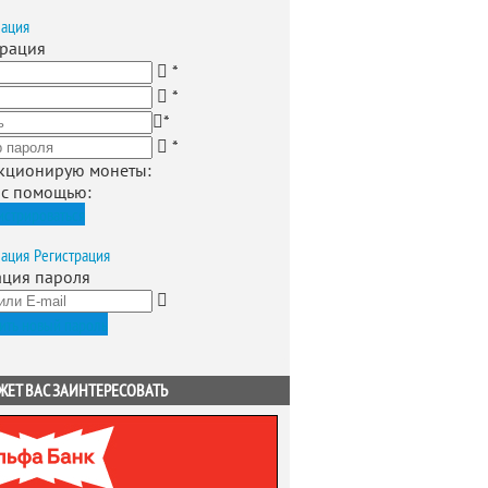
зация
трация
*
*
*
*
кционирую монеты
:
 с помощью:
истрироваться
зация
Регистрация
ация пароля
ить новый пароль
ЖЕТ ВАС ЗАИНТЕРЕСОВАТЬ