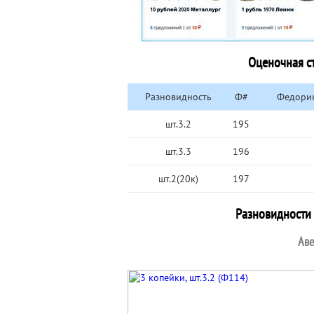
Оценочная ст
Разновидность
Ф#
Федорин
шт.3.2
195
шт.3.3
196
шт.2(20к)
197
Разновидности 
Аве