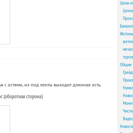
Цены н
Ценни
Прох
Банкно
Жетоны
жетон
метал
торго
Общие 
Грейд
Произ
я с остями, из-под ленты выходит длинная ость.
Нумиз
Новос
с (оборотная сторона)
Монет
Чистк
Виде
Новост