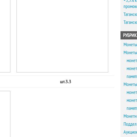
+5,5% к
промок
Таганск
Таганск
РУБРИК
Монеты
Монеты
монет
монет
памят
шт.3.3
Монеты
монет
монет
памят
Монетн
Поддел
Аукцио