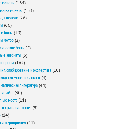
а монеты
(164)
ки на монеты
(133)
оды недели
(26)
ты
(66)
 и боны
(10)
ы метро
(2)
лические боны
(3)
вые автоматы
(3)
вопросы
(162)
инг, слабирование и экспертиза
(10)
водство монет и банкнот
(4)
матическая литература
(44)
ти сайта
(30)
ные места
(11)
а и хранение монет
(9)
о
(14)
и и мероприятия
(41)