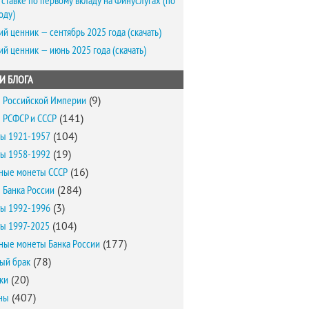
 ставке по первому вкладу на Финуслугах (по
оду)
ий ценник — сентябрь 2025 года (скачать)
ий ценник — июнь 2025 года (скачать)
И БЛОГА
 Российской Империи
(9)
 РСФСР и СССР
(141)
ы 1921-1957
(104)
ы 1958-1992
(19)
ные монеты СССР
(16)
 Банка России
(284)
ы 1992-1996
(3)
ы 1997-2025
(104)
ные монеты Банка России
(177)
ый брак
(78)
ки
(20)
ны
(407)