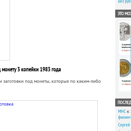
Без ру
ЭТО МО
д монету 3 копейки 1983 года
 заготовки под монеты, которые по каким-либо
ПОСЛЕ
MHC
к 
филин» 
Сергей