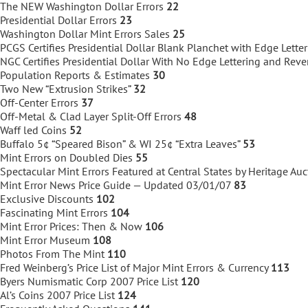
The NEW Washington Dollar Errors
22
Presidential Dollar Errors
23
Washington Dollar Mint Errors Sales
25
PCGS Certifies Presidential Dollar Blank Planchet with Edge Lette
NGC Certifies Presidential Dollar With No Edge Lettering and Rev
Population Reports & Estimates
30
Two New “Extrusion Strikes”
32
Off-Center Errors
37
Off-Metal & Clad Layer Split-Off Errors
48
Waff led Coins
52
Buffalo 5¢ “Speared Bison” & WI 25¢ “Extra Leaves”
53
Mint Errors on Doubled Dies
55
Spectacular Mint Errors Featured at Central States by Heritage Auc
Mint Error News Price Guide — Updated 03/01/07
83
Exclusive Discounts
102
Fascinating Mint Errors
104
Mint Error Prices: Then & Now
106
Mint Error Museum
108
Photos From The Mint
110
Fred Weinberg’s Price List of Major Mint Errors & Currency
113
Byers Numismatic Corp 2007 Price List
120
Al’s Coins 2007 Price List
124