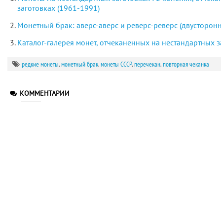
заготовках (1961-1991)
Монетный брак: аверс-аверс и реверс-реверс (двусторонн
Каталог-галерея монет, отчеканенных на нестандартных з
редкие монеты
,
монетный брак
,
монеты СССР
,
перечекан
,
повторная чеканка
КОММЕНТАРИИ
:
coins2000
14.02.2016 в 19:44
Павел, а как такое могло случиться (особенно в те времена
раннего года отчеканена на монете более позднего года?
0
Войдите, чтобы ответить
PaveL
:
14.02.2016 в 19:57
По всей видимости, 10 копеек уже начали следующего года ч
1985 продолжали. У меня другого объяснения нет.