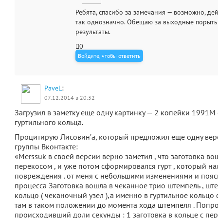
Ребята, спасибо за замечания — возможно, дей
так однозначно. Обещаю за выходные порыть 
результаты.
0
Войдите, чтобы ответить
:
PaveL
07.12.2014 в 20:32
Загрузил в заметку еще одну картинку — 2 копейки 1991М
гуртильного кольца.
Процитирую Лисовин’а, который предложил еще одну вер
группы Вконтакте:
«Merssuk в своей версии верно заметил , что заготовка во
перекосом , и уже потом сформировался гурт , который н
повреждения . от меня с небольшими изменениями и поя
процесса Заготовка вошла в чеканное трио штемпель , ште
кольцо ( чеканочный узел ),а именно в гуртильное кольцо
там в таком положении до момента хода штемпеля . Попр
происходивший доли секунды : 1 заготовка в кольце с пе