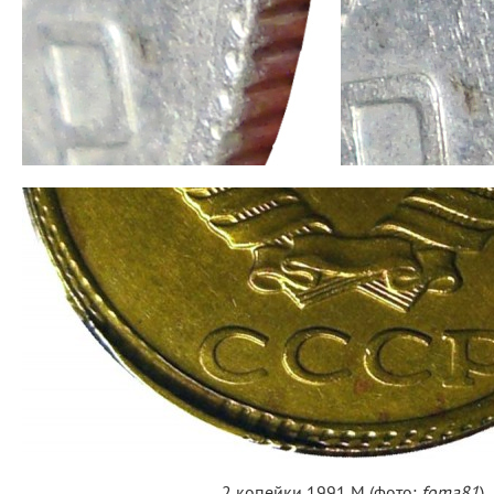
2 копейки 1991 М (фото:
foma81
)