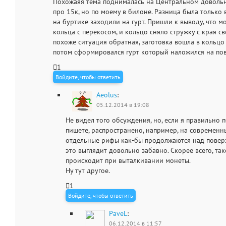
Похожаяя тема поднималась на Центральном довольно
про 15к, но по моему в билоне. Разница была только в
на буртике заходили на гурт. Пришли к выводу, что м
кольца с перекосом, и кольцо сняло стружку с края с
похоже ситуация обратная, заготовка вошла в кольцо 
потом сформировался гурт который наложился на по
1
Войдите, чтобы ответить
Aeolus
:
05.12.2014 в 19:08
Не видел того обсуждения, но, если я правильно п
пишете, распространено, например, на современны
отдельные рифы как-бы продолжаются над поверх
это выглядит довольно забавно. Скорее всего, та
происходит при выталкивании монеты.
Ну тут другое.
1
Войдите, чтобы ответить
PaveL
:
06.12.2014 в 11:57