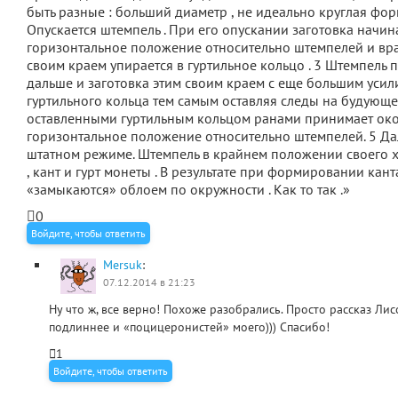
быть разные : больший диаметр , не идеально круглая форм
Опускается штемпель . При его опускании заготовка начин
горизонтальное положение относительно штемпелей и вр
своим краем упирается в гуртильное кольцо . 3 Штемпель 
дальше и заготовка этим своим краем с еще большим усил
гуртильного кольца тем самым оставляя следы на будующем
оставленными гуртильным кольцом ранами принимает ок
горизонтальное положение относительно штемпелей. 5 Да
штатном режиме. Штемпель в крайнем положении своего 
, кант и гурт монеты . В результате при формировании кант
«замыкаются» облоем по окружности . Как то так .»
0
Войдите, чтобы ответить
Mersuk
:
07.12.2014 в 21:23
Ну что ж, все верно! Похоже разобрались. Просто рассказ Лис
подлиннее и «поцицеронистей» моего))) Спасибо!
1
Войдите, чтобы ответить