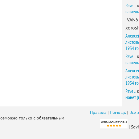
PaveL
к
на мел
IVAN5
xorosh
Алексе
листов
1934 г
PaveL
к
на мел
Алексе
листов
1934 г
PaveL
к
монет (
Правила
|
Помощь
|
Все 
возможно только с обязательным
| Sov