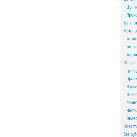
Ценни
Прох
Банкно
Жетоны
жетон
метал
торго
Общие 
Грейд
Произ
Нумиз
Новос
Монет
Чистк
Виде
Новост
Без ру