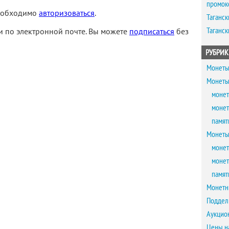
промок
необходимо
авторизоваться
.
Таганск
Таганск
 по электронной почте. Вы можете
подписаться
без
РУБРИК
Монеты
Монеты
монет
монет
памят
Монеты
монет
монет
памят
Монетн
Поддел
Аукцио
Цены н