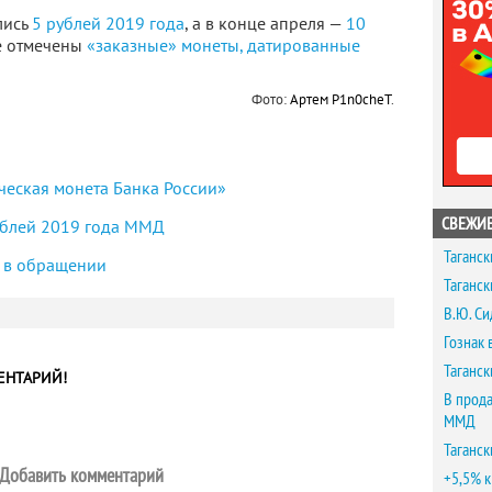
лись
5 рублей 2019 года
, а в конце апреля —
10
же отмечены
«заказные» монеты, датированные
Фото:
Артем P1n0cheT
.
ческая монета Банка России»
СВЕЖИЕ
рублей 2019 года ММД
Таганск
 в обращении
Таганск
В.Ю. Си
Гознак 
Таганск
ЕНТАРИЙ!
В прода
ММД
Таганск
Добавить комментарий
+5,5% к