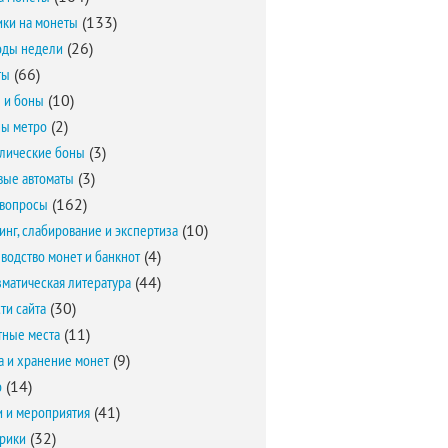
ки на монеты
(133)
оды недели
(26)
ты
(66)
 и боны
(10)
ы метро
(2)
лические боны
(3)
вые автоматы
(3)
вопросы
(162)
инг, слабирование и экспертиза
(10)
водство монет и банкнот
(4)
матическая литература
(44)
ти сайта
(30)
ные места
(11)
а и хранение монет
(9)
о
(14)
и и мероприятия
(41)
брики
(32)