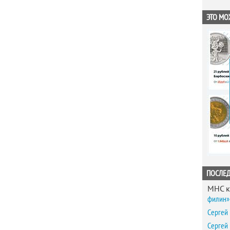
ЭТО МО
ПОСЛЕ
MHC
к
филин» 
Сергей
Сергей