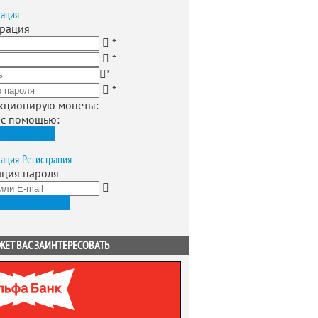
зация
трация
*
*
*
*
кционирую монеты
:
 с помощью:
истрироваться
зация
Регистрация
ация пароля
ить новый пароль
ЖЕТ ВАС ЗАИНТЕРЕСОВАТЬ