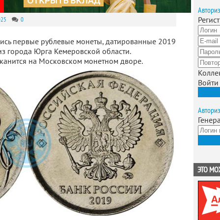
Автори
Регис
025
0
ись первые рублевые монеты, датированные 2019
из города Юрга Кемеровской области.
канится на Московском монетном дворе.
Колле
Войти
Зарег
Автори
Генер
Получ
ЭТО МО