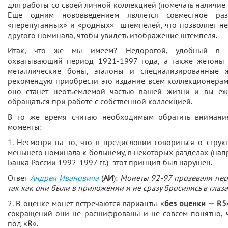
для работы со своей личной коллекцией (помечать наличие 
Еще одним нововведением является совместное ра
«перепутанных» и «родных» штемпелей, что позволяет не
другого номинала, чтобы увидеть изображение штемпеля.
Итак, что же мы имеем? Недорогой, удобный в ис
охватывающий период 1921-1997 года, а также жетоны 
металлические боны, эталоны и специализированные ж
рекомендую приобрести это издание всем коллекционерам 
оно станет неотъемлемой частью вашей жизни и вы еж
обращаться при работе с собственной коллекцией.
В то же время считаю необходимым обратить внимани
моменты:
1. Несмотря на то, что в предисловии говориться о струк
меньшего номинала к большему, в некоторых разделах (на
Банка России 1992-1997 гг.) этот принцип был нарушен.
Ответ
Андрея Ивановича
(
АИ
):
Монеты 92-97 прозевали пер
так как они были в приложении и не сразу бросились в глаза
2. В оценке монет встречаются варианты «
без оценки — R5
сокращений они не расшифрованы и не совсем понятно, ч
под «
R
«.