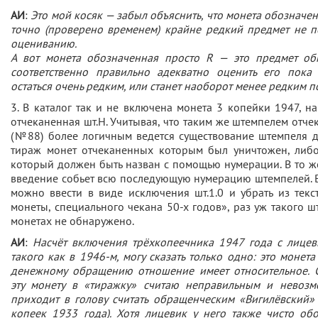
АИ
:
Это мой косяк — забыл объяснить, что монета обозначе
точно (проверено временем) крайне редкий предмет не
оцениванию.
А вот монета обозначенная просто R — это предмет об
соответственно правильно адекватно оценить его пока
остаться очень редким, или станет наоборот менее редким п
3. В каталог так и не включена монета 3 копейки 1947, 
отчеканенная шт.Н. Учитывая, что таким же штемпелем отче
(№88) более логичным ведется существование штемпеля 
тираж монет отчеканенных которым был уничтожен, либо
который должен быть назван с помощью нумерации. В то же
введение собьет всю последующую нумерацию штемпелей. 
можно ввести в виде исключения шт.1.0 и убрать из тек
монеты, специального чекана 50-х годов», раз уж такого 
монетах не обнаружено.
АИ
:
Насчёт включения трёхкопеечника 1947 года с лицеви
такого как в 1946-м, могу сказать только одно: это монет
денежному обращению отношение имеет относительное. С
эту монету в «тиражку» считаю неправильным и невозм
приходит в голову считать обращенческим «Вигилёвский»
копеек 1933 года). Хотя лицевик у него также чисто об