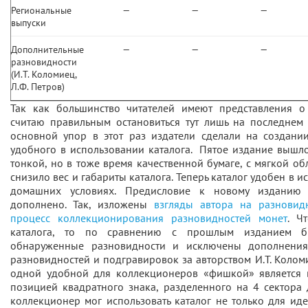
Региональные
—
—
—
выпуски
Дополнительные
—
—
—
разновидности
(И.Т. Коломиец,
Л.Ф. Петров)
Так как большинство читателей имеют представления о
считаю правильным остановиться тут лишь на последнем 
основной упор в этот раз издатели сделали на создани
удобного в использовании каталога. Пятое издание вышл
тонкой, но в тоже время качественной бумаге, с мягкой об
снизило вес и габариты каталога. Теперь каталог удобен в и
домашних условиях. Предисловие к новому изданию
дополнено. Так, изложены
взгляды автора на разновид
процесс коллекционирования разновидностей монет
. Ч
каталога, то по сравнению с прошлым изданием б
обнаруженные разновидности и исключены дополнени
разновидностей и подгравировок за авторством И.Т. Коломи
одной удобной для коллекционеров «фишкой» является 
позицией квадратного знака, разделенного на 4 сектора
коллекционер мог использовать каталог не только для ид