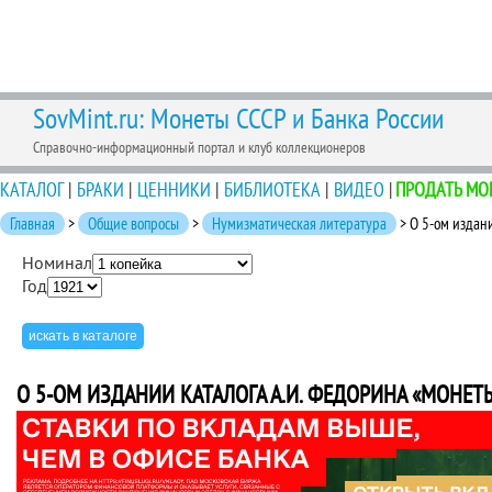
SovMint.ru: Монеты СССР и Банка России
Справочно-информационный портал и клуб коллекционеров
КАТАЛОГ
|
БРАКИ
|
ЦЕННИКИ
|
БИБЛИОТЕКА
|
ВИДЕО
|
ПРОДАТЬ МО
Главная
>
Общие вопросы
>
Нумизматическая литература
> О 5-ом издан
Номинал
Год
О 5-ОМ ИЗДАНИИ КАТАЛОГА А.И. ФЕДОРИНА «МОНЕТ