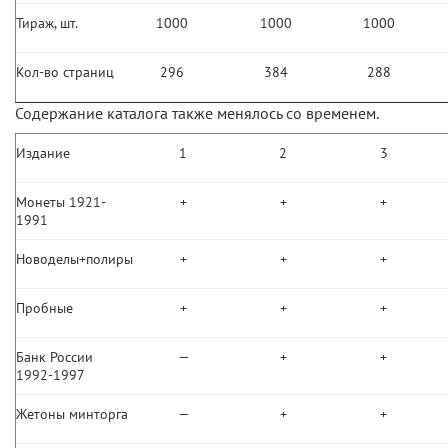
Тираж, шт.
1000
1000
1000
Кол-во страниц
296
384
288
Содержание каталога также менялось со временем.
Издание
1
2
3
Монеты 1921-
+
+
+
1991
Новоделы+полиры
+
+
+
Пробные
+
+
+
Банк России
—
+
+
1992-1997
Жетоны минторга
—
+
+