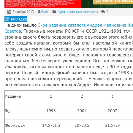
9 ноября, 2013
PaveL
Нумизматическая литература
0
В закладки
На днях вышло
5-ое издание каталога Андрея Ивановича 
Советов
. Тиражные монеты РСФСР и СССР 1921-1991 гг.» 
страниц своего блога поздравить его с выходом этого юбил
себе создать каталог, который бы стал настольной книг
плечу лишь немногим, но создать каталог, который пережив
потеряет своей актуальности, будет постоянно совершенств
становиться бестселлером удел единиц. Все это можно ск
Ивановича, основы которого он заложил еще в 90-е годы
версии. Первый типографский вариант был издан в 1998 г
претерпело несколько переизданий — менялся формат, кач
но неизменным оставался подход Андрея Ивановича к изло
Издание
1
2
3
Год
1998
2004
2007
Формат, см
14.5
20
21.5
×21.5
×23.5
×29