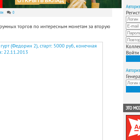
Автори
Регис
ли
0
орумных торгов по интересным монетам за вторую
Колле
Войти
Зарег
Автори
Генер
Получ
ЭТО МО