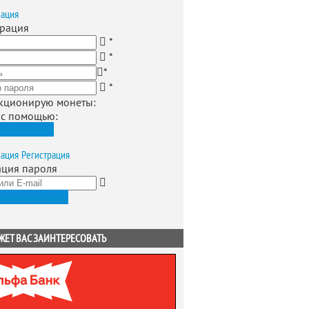
зация
трация
*
*
*
*
кционирую монеты
:
 с помощью:
истрироваться
зация
Регистрация
ация пароля
ить новый пароль
ЖЕТ ВАС ЗАИНТЕРЕСОВАТЬ