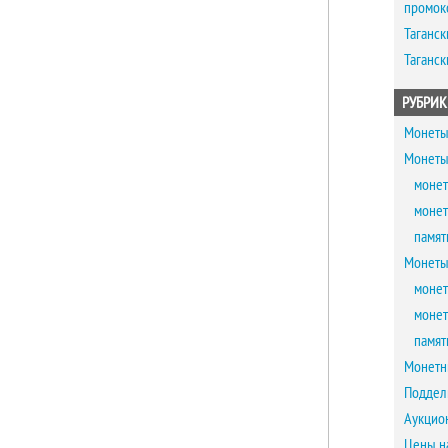
промок
Таганск
Таганск
РУБРИК
Монеты
Монеты
монет
монет
памят
Монеты
монет
монет
памят
Монетн
Поддел
Аукцио
Цены н