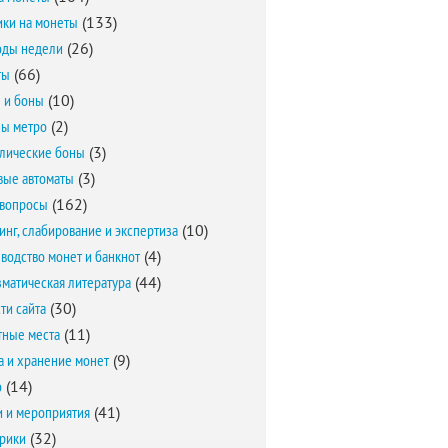
ки на монеты
(133)
оды недели
(26)
ты
(66)
 и боны
(10)
ы метро
(2)
лические боны
(3)
вые автоматы
(3)
вопросы
(162)
инг, слабирование и экспертиза
(10)
водство монет и банкнот
(4)
матическая литература
(44)
ти сайта
(30)
ные места
(11)
а и хранение монет
(9)
о
(14)
и и мероприятия
(41)
брики
(32)