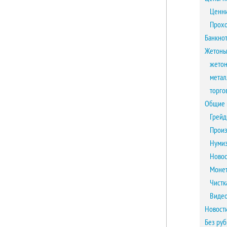
Ценни
Прох
Банкно
Жетоны
жетон
метал
торго
Общие 
Грейд
Произ
Нумиз
Новос
Монет
Чистк
Виде
Новост
Без ру