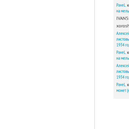
PaveL
к
на мел
IVAN5
xorosh
Алексе
листов
1934 г
PaveL
к
на мел
Алексе
листов
1934 г
PaveL
к
монет (