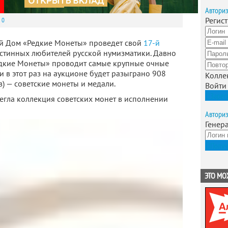
Автори
Регис
0
ый Дом «Редкие Монеты» проведет свой
17-й
истинных любителей русской нумизматики. Давно
едкие Монеты» проводит самые крупные очные
 и в этот раз на аукционе будет разыграно 908
Колле
ов) — советские монеты и медали.
Войти
Зарег
егла коллекция советских монет в исполнении
Автори
Генер
Получ
ЭТО МО