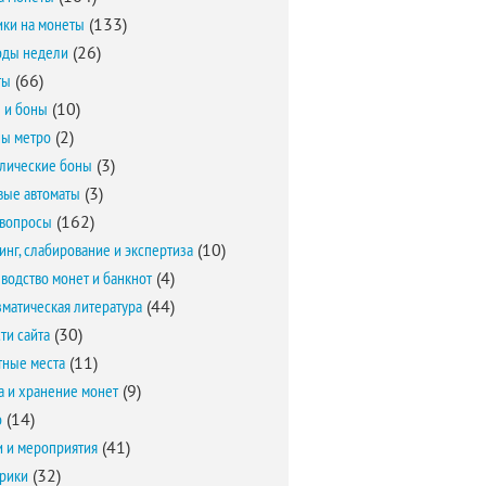
ки на монеты
(133)
оды недели
(26)
ты
(66)
 и боны
(10)
ы метро
(2)
лические боны
(3)
вые автоматы
(3)
вопросы
(162)
инг, слабирование и экспертиза
(10)
водство монет и банкнот
(4)
матическая литература
(44)
ти сайта
(30)
ные места
(11)
а и хранение монет
(9)
о
(14)
и и мероприятия
(41)
брики
(32)