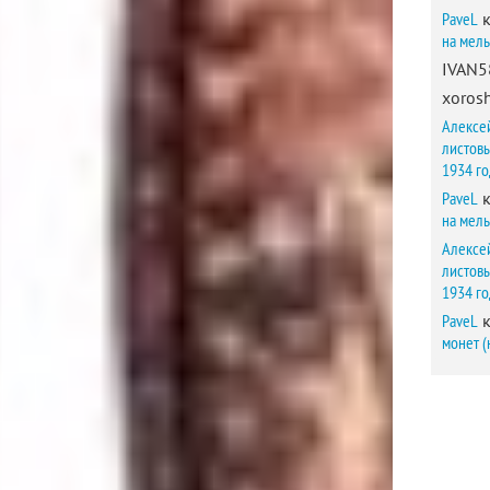
PaveL
к
на мел
IVAN5
xorosh
Алексе
листов
1934 г
PaveL
к
на мел
Алексе
листов
1934 г
PaveL
к
монет (