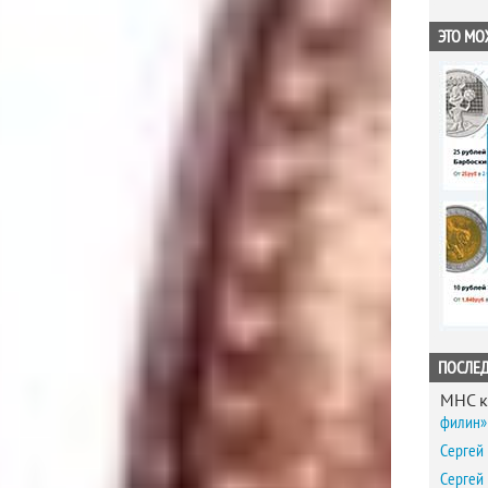
ЭТО МО
ПОСЛЕ
MHC
к
филин» 
Сергей
Сергей