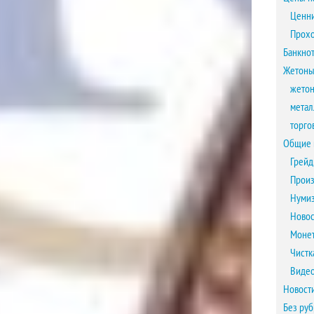
Ценни
Прох
Банкно
Жетоны
жетон
метал
торго
Общие 
Грейд
Произ
Нумиз
Новос
Монет
Чистк
Виде
Новост
Без ру