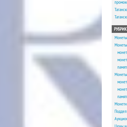
промок
Таганск
Таганск
РУБРИК
Монеты
Монеты
монет
монет
памят
Монеты
монет
монет
памят
Монетн
Поддел
Аукцио
Цены н