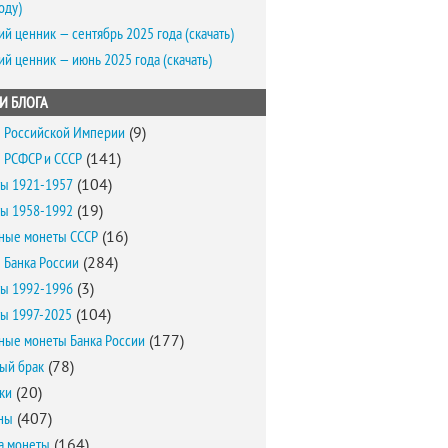
оду)
ий ценник — сентябрь 2025 года (скачать)
ий ценник — июнь 2025 года (скачать)
И БЛОГА
 Российской Империи
(9)
 РСФСР и СССР
(141)
ы 1921-1957
(104)
ы 1958-1992
(19)
ные монеты СССР
(16)
 Банка России
(284)
ы 1992-1996
(3)
ы 1997-2025
(104)
ные монеты Банка России
(177)
ый брак
(78)
ки
(20)
ны
(407)
а монеты
(164)