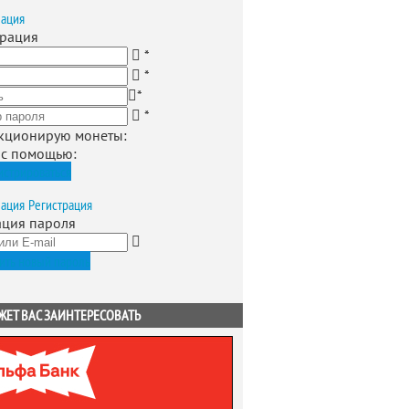
зация
трация
*
*
*
*
кционирую монеты
:
 с помощью:
истрироваться
зация
Регистрация
ация пароля
ить новый пароль
ЖЕТ ВАС ЗАИНТЕРЕСОВАТЬ