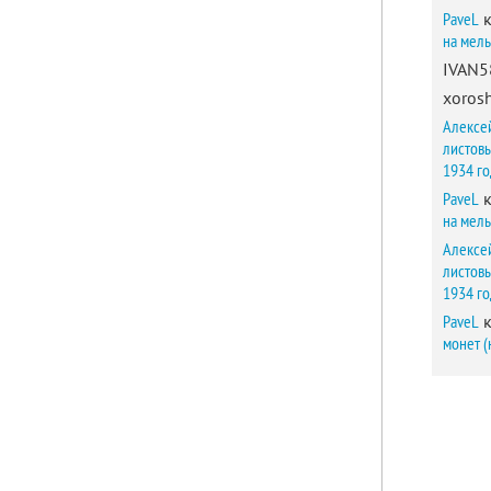
PaveL
к
на мел
IVAN5
xorosh
Алексе
листов
1934 г
PaveL
к
на мел
Алексе
листов
1934 г
PaveL
к
монет (