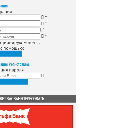
зация
трация
*
*
*
*
кционирую монеты
:
 с помощью:
истрироваться
зация
Регистрация
ация пароля
ить новый пароль
ЖЕТ ВАС ЗАИНТЕРЕСОВАТЬ