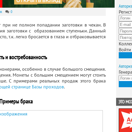
Автори
Регис
ак
0
 при не полном попадании заготовки в чекан. В
ия заготовки с образованием ступеньки. Данный
то, т.к. легко бросается в глаза и отбраковывается
Колле
Войти
Зарег
ть и востребованность
Автори
ионерами, особенно в случае большого смещения.
Генер
щения. Монеты с большим смещением могут стоить
ыше. С примерами реальных продаж этого брака
Получ
ующей странице Базы проходов
.
Примеры брака
ЭТО МО