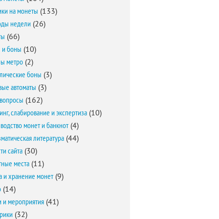
ки на монеты
(133)
оды недели
(26)
ты
(66)
 и боны
(10)
ы метро
(2)
лические боны
(3)
вые автоматы
(3)
вопросы
(162)
инг, слабирование и экспертиза
(10)
водство монет и банкнот
(4)
матическая литература
(44)
ти сайта
(30)
ные места
(11)
а и хранение монет
(9)
о
(14)
и и мероприятия
(41)
брики
(32)