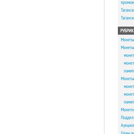
промок
Таганск
Таганск
РУБРИК
Монеты
Монеты
монет
монет
памят
Монеты
монет
монет
памят
Монетн
Поддел
Аукцио
Цены н