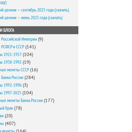
оду)
ий ценник — сентябрь 2025 года (скачать)
ий ценник — июнь 2025 года (скачать)
И БЛОГА
 Российской Империи
(9)
 РСФСР и СССР
(141)
ы 1921-1957
(104)
ы 1958-1992
(19)
ные монеты СССР
(16)
 Банка России
(284)
ы 1992-1996
(3)
ы 1997-2025
(104)
ные монеты Банка России
(177)
ый брак
(78)
ки
(20)
ны
(407)
а монеты
(164)