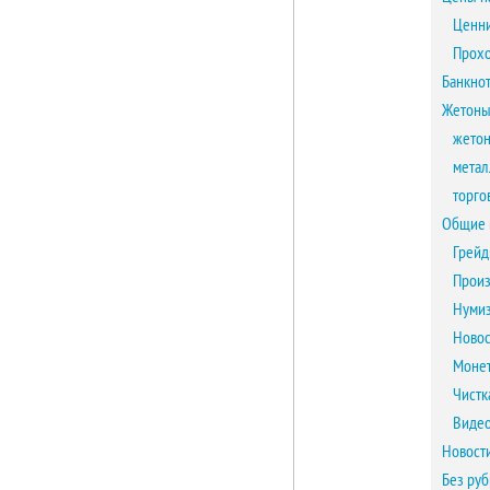
Ценни
Прох
Банкно
Жетоны
жетон
метал
торго
Общие 
Грейд
Произ
Нумиз
Новос
Монет
Чистк
Виде
Новост
Без ру