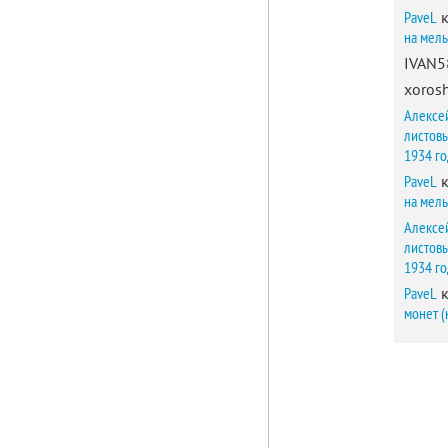
PaveL
к
на мел
IVAN5
xorosh
Алексе
листов
1934 г
PaveL
к
на мел
Алексе
листов
1934 г
PaveL
к
монет (