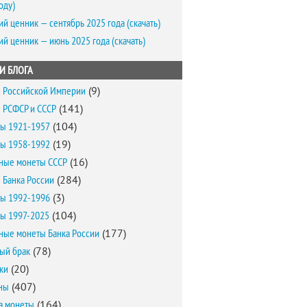
оду)
ий ценник — сентябрь 2025 года (скачать)
ий ценник — июнь 2025 года (скачать)
И БЛОГА
 Российской Империи
(9)
 РСФСР и СССР
(141)
ы 1921-1957
(104)
ы 1958-1992
(19)
ные монеты СССР
(16)
 Банка России
(284)
ы 1992-1996
(3)
ы 1997-2025
(104)
ные монеты Банка России
(177)
ый брак
(78)
ки
(20)
ны
(407)
а монеты
(164)