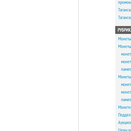
промок
Таганск
Таганск
РУБРИК
Монеты
Монеты
монет
монет
памят
Монеты
монет
монет
памят
Монетн
Поддел
Аукцио
Цены н