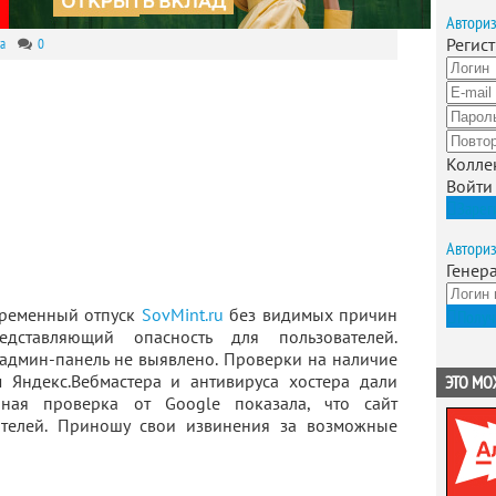
Автори
Регис
а
0
Колле
Войти
Зарег
Автори
Генер
временный отпуск
SovMint.ru
без видимых причин
Получ
ставляющий опасность для пользователей.
 админ-панель не выявлено. Проверки на наличие
 Яндекс.Вебмастера и антивируса хостера дали
ЭТО МО
орная проверка от Google показала, что сайт
ителей. Приношу свои извинения за возможные