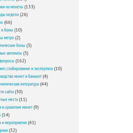
ки на монеты
(133)
оды недели
(26)
ты
(66)
 и боны
(10)
ы метро
(2)
лические боны
(3)
вые автоматы
(3)
вопросы
(162)
инг, слабирование и экспертиза
(10)
водство монет и банкнот
(4)
матическая литература
(44)
ти сайта
(30)
ные места
(11)
а и хранение монет
(9)
о
(14)
и и мероприятия
(41)
брики
(32)