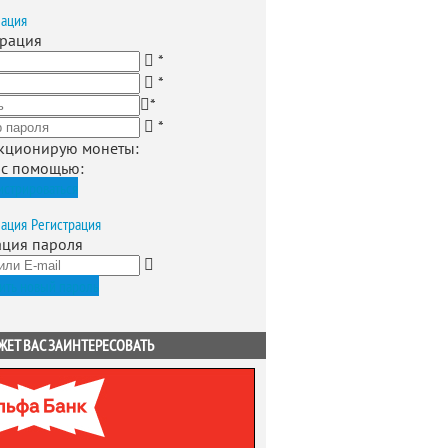
зация
трация
*
*
*
*
кционирую монеты
:
 с помощью:
истрироваться
зация
Регистрация
ация пароля
ить новый пароль
ЖЕТ ВАС ЗАИНТЕРЕСОВАТЬ