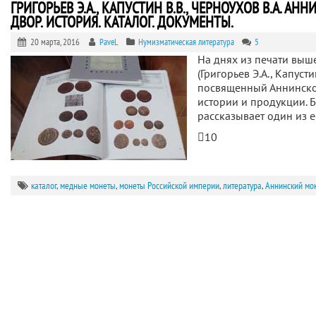
ГРИГОРЬЕВ Э.А., КАПУСТИН В.В., ЧЕРНОУХОВ В.А. 
ДВОР. ИСТОРИЯ. КАТАЛОГ. ДОКУМЕНТЫ.
20 марта, 2016
PaveL
Нумизматическая литература
5
На днях из печати выш
(Григорьев Э.А., Капусти
посвященный Аннинском
истории и продукции. 
рассказывает один из 
10
каталог
,
медные монеты
,
монеты Российской империи
,
литература
,
Аннинский мо