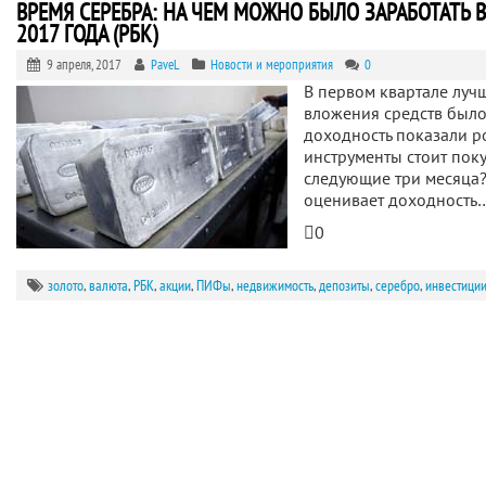
ВРЕМЯ СЕРЕБРА: НА ЧЕМ МОЖНО БЫЛО ЗАРАБОТАТЬ 
2017 ГОДА (РБК)
9 апреля, 2017
PaveL
Новости и мероприятия
0
В первом квартале луч
вложения средств было
доходность показали р
инструменты стоит поку
следующие три месяца
оценивает доходность
0
золото
,
валюта
,
РБК
,
акции
,
ПИФы
,
недвижимость
,
депозиты
,
серебро
,
инвестици