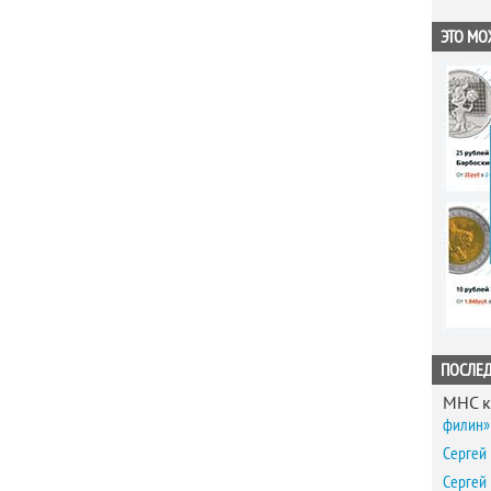
ЭТО МО
ПОСЛЕ
MHC
к
филин» 
Сергей
Сергей