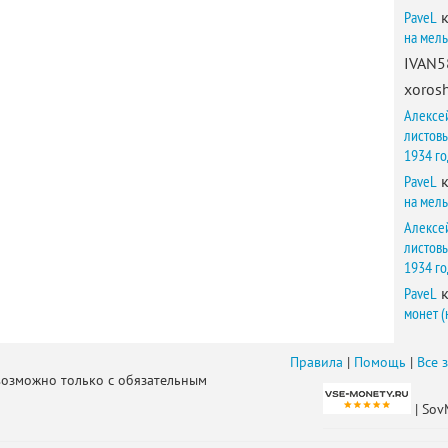
PaveL
к
на мел
IVAN5
xorosh
Алексе
листов
1934 г
PaveL
к
на мел
Алексе
листов
1934 г
PaveL
к
монет (
Правила
|
Помощь
|
Все 
возможно только с обязательным
| Sov