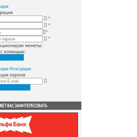
зация
трация
*
*
*
*
кционирую монеты
:
 с помощью:
истрироваться
зация
Регистрация
ация пароля
ить новый пароль
ЖЕТ ВАС ЗАИНТЕРЕСОВАТЬ