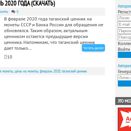
 2020 ГОДА (СКАЧАТЬ)
Автори
Регис
монеты
0
В феврале 2020 года таганский ценник на
монеты СССР и Банка России для обращения не
обновлялся. Таким образом, актуальным
ценником остаются предыдущие версии
ценника. Напоминаю, что таганский ценник
Колле
дает только…
Читать далее
Войти
Зарег
10
Автори
е монеты
,
цены на монеты
,
февраль 2020
,
таганский ценник
Генер
Получ
ЭТО МО