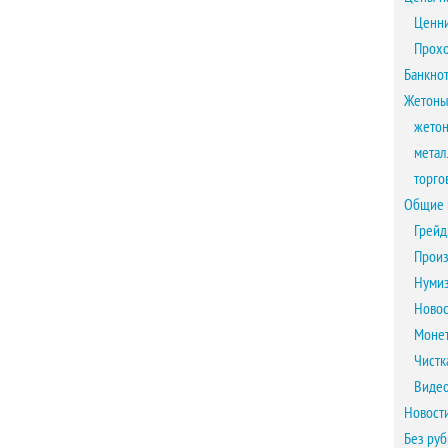
Ценни
Прох
Банкно
Жетоны
жетон
метал
торго
Общие 
Грейд
Произ
Нумиз
Новос
Монет
Чистк
Виде
Новост
Без ру