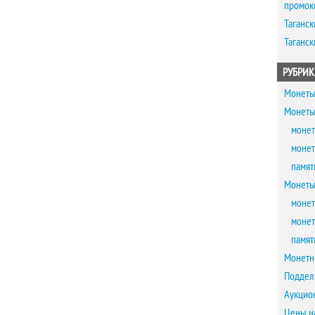
промок
Таганск
Таганск
РУБРИК
Монеты
Монеты
монет
монет
памят
Монеты
монет
монет
памят
Монетн
Поддел
Аукцио
Цены н