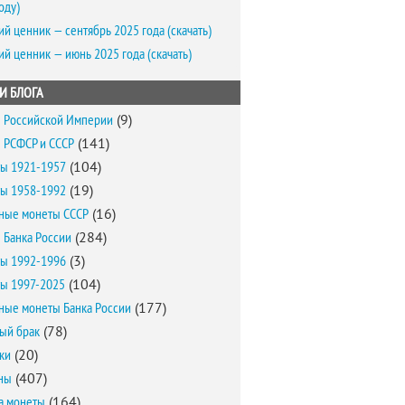
оду)
ий ценник — сентябрь 2025 года (скачать)
ий ценник — июнь 2025 года (скачать)
И БЛОГА
 Российской Империи
(9)
 РСФСР и СССР
(141)
ы 1921-1957
(104)
ы 1958-1992
(19)
ные монеты СССР
(16)
 Банка России
(284)
ы 1992-1996
(3)
ы 1997-2025
(104)
ные монеты Банка России
(177)
ый брак
(78)
ки
(20)
ны
(407)
а монеты
(164)