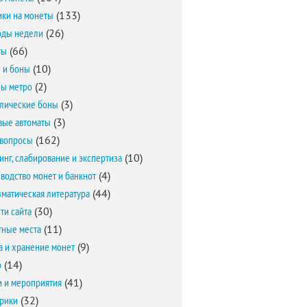
ки на монеты
(133)
оды недели
(26)
ты
(66)
 и боны
(10)
ы метро
(2)
лические боны
(3)
вые автоматы
(3)
вопросы
(162)
инг, слабирование и экспертиза
(10)
водство монет и банкнот
(4)
матическая литература
(44)
ти сайта
(30)
ные места
(11)
а и хранение монет
(9)
о
(14)
и и мероприятия
(41)
брики
(32)