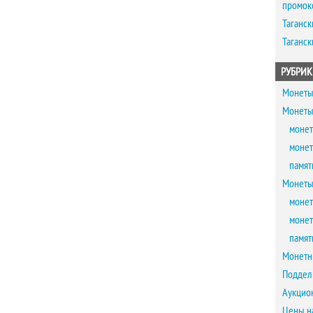
промок
Таганск
Таганск
РУБРИК
Монеты
Монеты
монет
монет
памят
Монеты
монет
монет
памят
Монетн
Поддел
Аукцио
Цены н