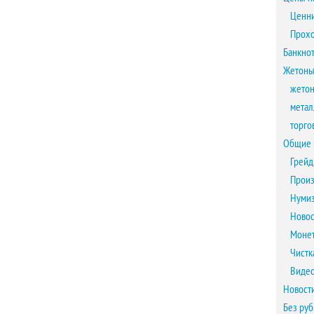
Ценни
Прох
Банкно
Жетоны
жетон
метал
торго
Общие 
Грейд
Произ
Нумиз
Новос
Монет
Чистк
Виде
Новост
Без ру