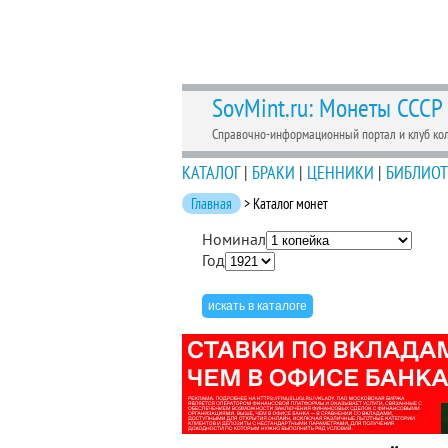
SovMint.ru: Монеты СССР
Справочно-информационный портал и клуб ко
КАТАЛОГ
|
БРАКИ
|
ЦЕННИКИ
|
БИБЛИОТ
Главная
> Каталог монет
Номинал
Год