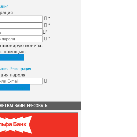
зация
трация
*
*
*
*
кционирую монеты
:
 с помощью:
истрироваться
зация
Регистрация
ация пароля
ить новый пароль
ЖЕТ ВАС ЗАИНТЕРЕСОВАТЬ