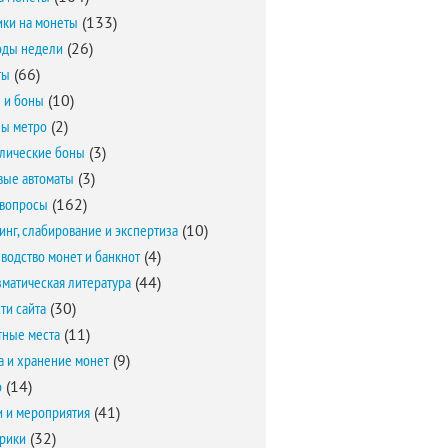
ки на монеты
(133)
оды недели
(26)
ты
(66)
 и боны
(10)
ы метро
(2)
лические боны
(3)
вые автоматы
(3)
вопросы
(162)
инг, слабирование и экспертиза
(10)
водство монет и банкнот
(4)
матическая литература
(44)
ти сайта
(30)
ные места
(11)
а и хранение монет
(9)
о
(14)
и и мероприятия
(41)
брики
(32)