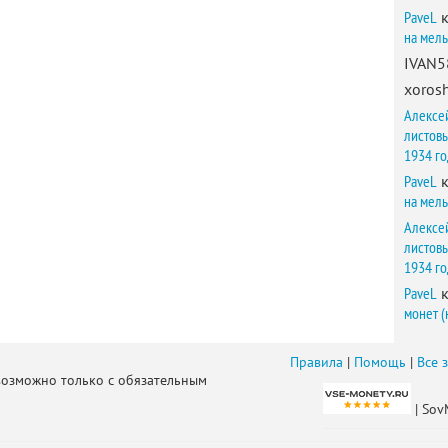
PaveL
к
на мел
IVAN5
xorosh
Алексе
листов
1934 г
PaveL
к
на мел
Алексе
листов
1934 г
PaveL
к
монет (
Правила
|
Помощь
|
Все 
возможно только с обязательным
| Sov