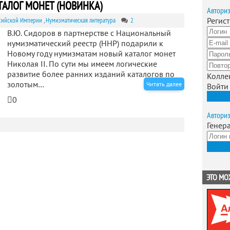
АТАЛОГ МОНЕТ (НОВИНКА)
Автори
Регис
сийской Империи
,
Нумизматическая литература
2
В.Ю. Сидоров в партнерстве с Национальный
нумизматический реестр (ННР) подарили к
Новому году нумизматам новый каталог монет
Николая II. По сути мы имеем логические
развитие более ранних изданий каталогов по
Колле
золотым…
Читать далее
Войти
Зарег
0
Автори
Генер
Получ
ЭТО МО