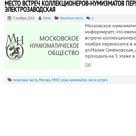
МЕСТО ВСТРЕЧ КОЛЛЕКЦИОНЕРОВ-НУМИЗМАТОВ ПЕРЕ
ЭЛЕКТРОЗАВОДСКАЯ
3 ноября, 2018
PaveL
Монетные места
6
Московское нумизмати
информирует, что еже
встречи коллекционеро
ноября переносятся в н
ул.Малая Семёновская, д
проходить на 5 этаже в
0
монетные места
,
Москва
,
МНО
,
клую нумизматов
,
места встреч