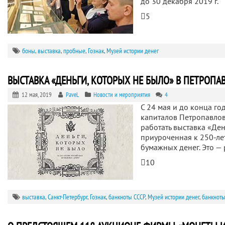
до 30 декабря 2019 г.
5
боны
,
выставка
,
пробные
,
Гознак
,
Музей истории денег
ВЫСТАВКА «ДЕНЬГИ, КОТОРЫХ НЕ БЫЛО» В ПЕТРОП
12 мая, 2019
PaveL
Новости и мероприятия
4
С 24 мая и до конца г
капиталов Петропавлов
работать выставка «Ден
приуроченная к 250-ле
бумажных денег. Это — 
10
выставка
,
Санкт-Петербург
,
Гознак
,
банкноты СССР
,
Музей истории денег
,
банкнот