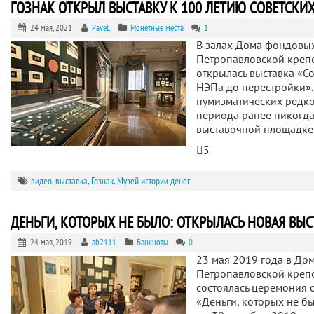
ГОЗНАК ОТКРЫЛ ВЫСТАВКУ К 100 ЛЕТИЮ СОВЕТСКИ
24 мая, 2021
PaveL
Монетные места
1
В залах Дома фондовы
Петропавловской крепо
открылась выставка «Со
НЭПа до перестройки».
нумизматических редко
периода ранее никогда
выставочной площадке
5
видео
,
выставка
,
Гознак
,
Музей истории денег
ДЕНЬГИ, КОТОРЫХ НЕ БЫЛО: ОТКРЫЛАСЬ НОВАЯ ВЫС
24 мая, 2019
ab2111
Банкноты
0
23 мая 2019 года в До
Петропавловской крепо
состоялась церемония 
«Деньги, которых не бы