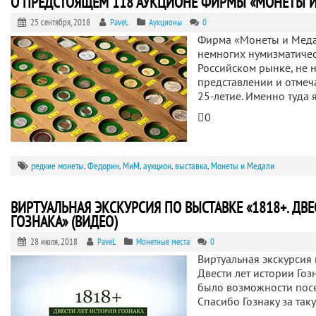
О ПРЕДСТОЯЩЕМ 118 АУКЦИОНЕ ФИРМЫ «МОНЕТЫ 
25 сентября, 2018
PaveL
Аукционы
0
Фирма «Монеты и Медал
немногих нумизматиче
Российском рынке, не 
представлении и отмеч
25-летие. Именно туда 
0
редкие монеты
,
Федорин
,
МиМ
,
аукцион
,
выставка
,
Монеты и Медали
ВИРТУАЛЬНАЯ ЭКСКУРСИЯ ПО ВЫСТАВКЕ «1818+. ДВЕ
ГОЗНАКА» (ВИДЕО)
28 июля, 2018
PaveL
Монетные места
0
Виртуальная экскурсия 
Двести лет истории Гозн
было возможности посе
Спасибо Гознаку за так