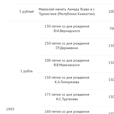
Мавзолей-мечеть Ахмеда Ясави в г.
5 рублей
10
Туркестане (Республика Казахстан)
130-летие со дня рождения
70
В.И.Вернадского
250-летие со дня рождения
15
Г.Р.Державина
100-летие со дня рождения
15
В.В.Маяковского
1 рубль
150-летие со дня рождения
15
К.А.Тимирязева
175-летие со дня рождения
15
И.С.Тургенева
1993
160-летие со дня рождения
15