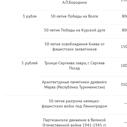
А.П.Бородина
3 рубля
50-летие Победы на Волге
80
50-летие Победы на Курской дуге
80
50-летие освобождения Киева от
15
фашистских захватчиков
5 рублей
Троице-Сергиева лавра, г. Сергиев
10
Посад
Архитектурные памятники древнего
35
Мерва (Республика Туркменистан)
50-летие разгрома немецко-
—
фашистских войск под Ленинградом
Партизанское движение в Великой
—
Отечественной войне 1941-1945 гг.