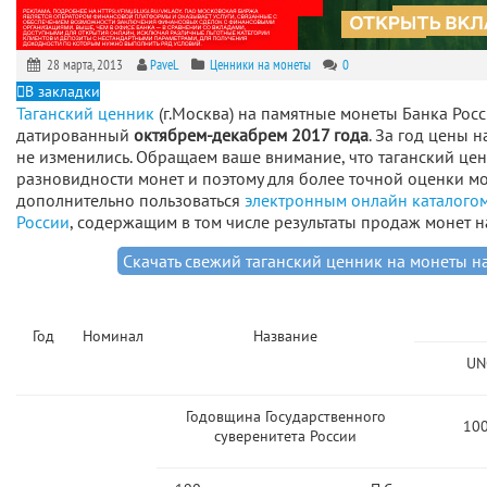
28 марта, 2013
PaveL
Ценники на монеты
0
В закладки
Таганский ценник
(г.Москва) на памятные монеты Банка Росс
датированный
октябрем-декабрем 2017 года
. За год цены 
не изменились. Обращаем ваше внимание, что таганский цен
разновидности монет и поэтому для более точной оценки м
дополнительно пользоваться
электронным онлайн каталогом
России
, содержащим в том числе результаты продаж монет н
Скачать свежий таганский ценник на монеты н
Год
Номинал
Название
UN
Годовщина Государственного
10
суверенитета России