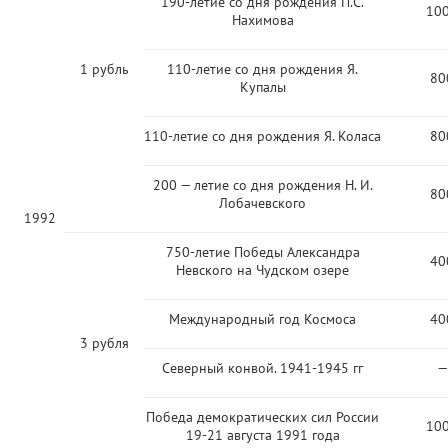
190-летие со дня рождения П.С.
10
Нахимова
1 рубль
110-летие со дня рождения Я.
80
Купалы
110-летие со дня рождения Я. Коласа
80
200 — летие со дня рождения Н. И.
80
Лобачевского
1992
750-летие Победы Александра
40
Невского на Чудском озере
Международный год Космоса
40
3 рубля
Северный конвой. 1941-1945 гг
—
Победа демократических сил России
10
19-21 августа 1991 года