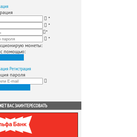
зация
трация
*
*
*
*
кционирую монеты
:
 с помощью:
истрироваться
зация
Регистрация
ация пароля
ить новый пароль
ЖЕТ ВАС ЗАИНТЕРЕСОВАТЬ