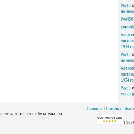
PaveL
к
на мел
IVAN58
xoroshil
Алексе
листов
1934 г
PaveL
к
на мел
Алексе
листов
1934 г
PaveL
к
монет (
Правила
|
Помощь
|
Все 
возможно только с обязательным
| Sov