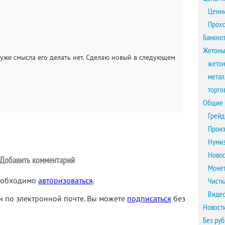
Ценни
Прох
Банкно
Жетоны
 уже смысла его делать нет. Сделаю новый в следующем
жетон
метал
торго
Общие 
Грейд
Произ
Нумиз
Новос
Добавить комментарий
Монет
необходимо
авторизоваться
.
Чистк
Виде
 по электронной почте. Вы можете
подписаться
без
Новост
Без ру