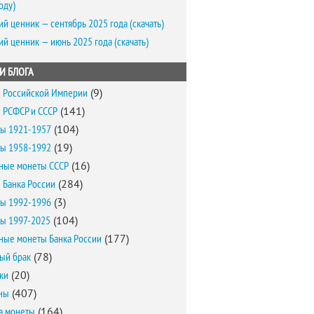
оду)
ий ценник — сентябрь 2025 года (скачать)
ий ценник — июнь 2025 года (скачать)
И БЛОГА
 Российской Империи
(9)
 РСФСР и СССР
(141)
ы 1921-1957
(104)
ы 1958-1992
(19)
ные монеты СССР
(16)
 Банка России
(284)
ы 1992-1996
(3)
ы 1997-2025
(104)
ные монеты Банка России
(177)
ый брак
(78)
ки
(20)
ны
(407)
а монеты
(164)