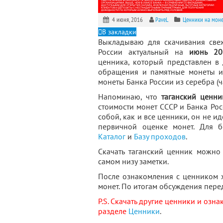
4 июня, 2016
PaveL
Ценники на мон
В закладки
Выкладываю для скачивания св
России актуальный на
июнь 20
ценника, который представлен в
обращения и памятные монеты из
монеты Банка России из серебра (час
Напоминаю, что
таганский ценни
стоимости монет СССР и Банка Ро
собой, как и все ценники, он не и
первичной оценке монет. Для б
Каталог
и
Базу проходов
.
Скачать таганский ценник можно
самом низу заметки.
После ознакомления с ценником 
монет. По итогам обсуждения пере
P.S. Скачать другие ценники и озн
разделе
Ценники
.