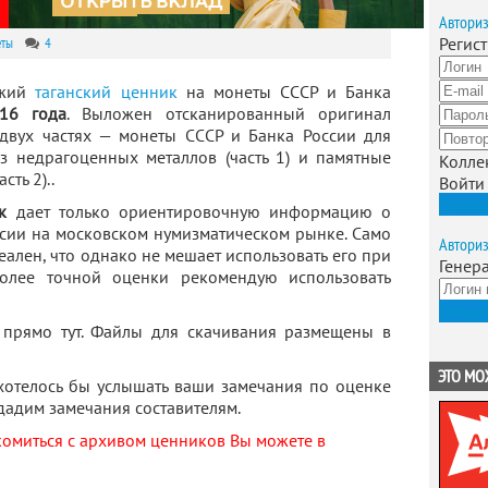
Автори
Регис
еты
4
ежий
таганский ценник
на монеты СССР и Банка
16 года
. Выложен отсканированный оригинал
 двух частях — монеты СССР и Банка России для
 недрагоценных металлов (часть 1) и памятные
Колле
ть 2)..
Войти
Зарег
к
дает только ориентировочную информацию о
ссии на московском нумизматическом рынке. Само
Автори
деален, что однако не мешает использовать его при
Генер
олее точной оценки рекомендую использовать
Получ
 прямо тут. Файлы для скачивания размещены в
ЭТО МО
хотелось бы услышать ваши замечания по оценке
дадим замечания составителям.
акомиться с архивом ценников Вы можете в