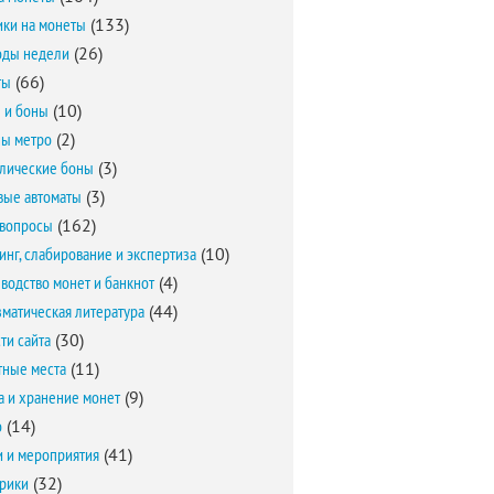
ки на монеты
(133)
оды недели
(26)
ты
(66)
 и боны
(10)
ы метро
(2)
лические боны
(3)
вые автоматы
(3)
вопросы
(162)
инг, слабирование и экспертиза
(10)
водство монет и банкнот
(4)
матическая литература
(44)
ти сайта
(30)
ные места
(11)
а и хранение монет
(9)
о
(14)
и и мероприятия
(41)
брики
(32)