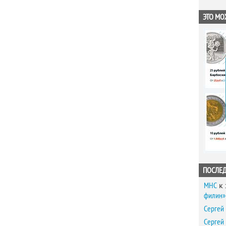
ЭТО МО
ПОСЛЕ
MHC
к 
филин» 
Сергей
Сергей