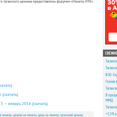
го таганского ценника предоставлены форумом «Монеты ИТК».
СВЕЖИЕ
Таганск
Таганск
В.Ю. Си
Гознак 
качать)
Таганск
 (скачать)
В прода
ММД
5 — январь 2016 (скачать)
Таганск
+5,5% к
е монеты
,
ценник на монеты
,
цены на монеты
,
таганский ценник