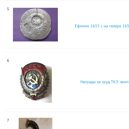
5
Ефимок 1655 г. на талере 1650
6
Награды за труд.ТКЗ -винт
7