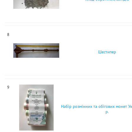
8
Шестипер
9
Набір розмінних та обігових монет У
р.