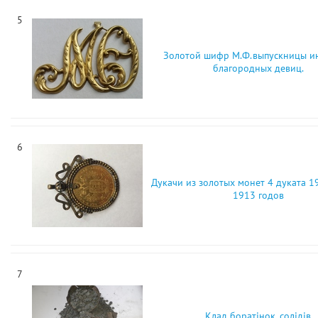
5
Золотой шифр М.Ф.выпускницы ин
благородных девиц.
6
Дукачи из золотых монет 4 дуката 19
1913 годов
7
Клад боратінок, солідів