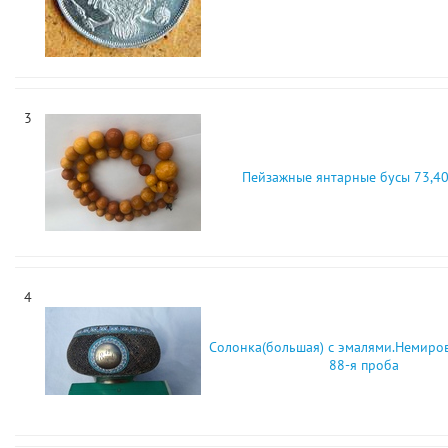
3
Пейзажные янтарные бусы 73,40
4
Солонка(большая) с эмалями.Немиро
88-я проба