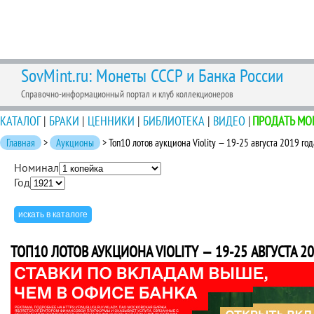
SovMint.ru: Монеты СССР и Банка России
Справочно-информационный портал и клуб коллекционеров
КАТАЛОГ
|
БРАКИ
|
ЦЕННИКИ
|
БИБЛИОТЕКА
|
ВИДЕО
|
ПРОДАТЬ МО
Главная
>
Аукционы
> Топ10 лотов аукциона Violity — 19-25 августа 2019 год
Номинал
Год
ТОП10 ЛОТОВ АУКЦИОНА VIOLITY — 19-25 АВГУСТА 2