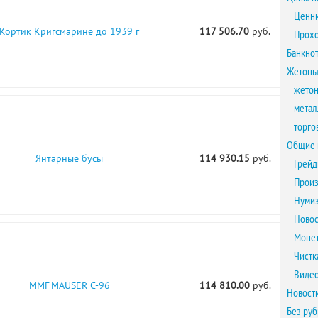
Ценни
Кортик Кригсмарине до 1939 г
117 506.70
руб.
Прох
Банкно
Жетоны
жетон
метал
торго
Общие 
Янтарные бусы
114 930.15
руб.
Грейд
Произ
Нумиз
Новос
Монет
Чистк
Виде
ММГ MAUSER C-96
114 810.00
руб.
Новост
Без ру