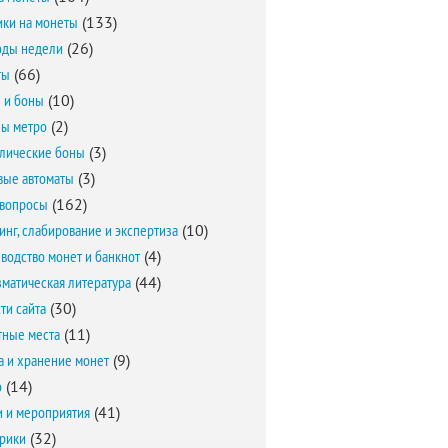
ки на монеты
(133)
оды недели
(26)
ты
(66)
 и боны
(10)
ы метро
(2)
лические боны
(3)
вые автоматы
(3)
вопросы
(162)
инг, слабирование и экспертиза
(10)
водство монет и банкнот
(4)
матическая литература
(44)
ти сайта
(30)
ные места
(11)
а и хранение монет
(9)
о
(14)
и и мероприятия
(41)
брики
(32)