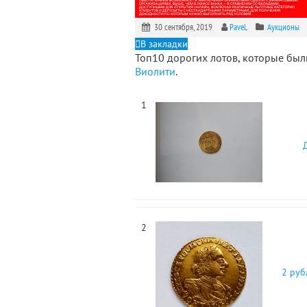
30 сентября, 2019
PaveL
Аукционы
В закладки
Топ10 дорогих лотов, которые б
Виолити
.
1
2
2 руб