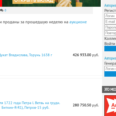
Автори
Регис
0
ыли проданы за прошедшую неделю на
аукционе
Колле
Войти
Зарег
Дукат Владислава, Торунь 1638 г
426 933.00
руб.
Автори
Генер
Получ
ЭТО МО
ля 1722 года Петра l. Ветвь на груди.
280 750.50
руб.
Биткин-R-R1), Петров-15 руб.