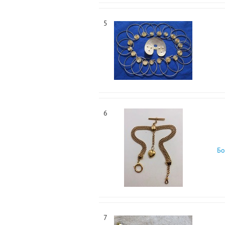
5
6
Бо
7