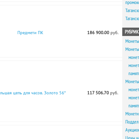
промок
Таганск
Таганск
РУБРИК
Предмети ПК
186 900.00
руб.
Монеты
Монеты
монет
монет
памят
Монеты
монет
льшая цепь для часов. Золото 56*
117 506.70
руб.
монет
памят
Монетн
Поддел
Аукцио
Цены н