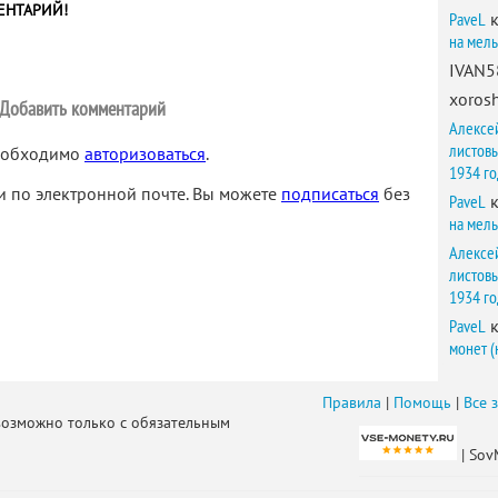
ЕНТАРИЙ!
PaveL
к
на мел
IVAN5
xorosh
Добавить комментарий
Алексе
листов
необходимо
авторизоваться
.
1934 г
 по электронной почте. Вы можете
подписаться
без
PaveL
к
на мел
Алексе
листов
1934 г
PaveL
к
монет (
Правила
|
Помощь
|
Все 
возможно только с обязательным
| Sov