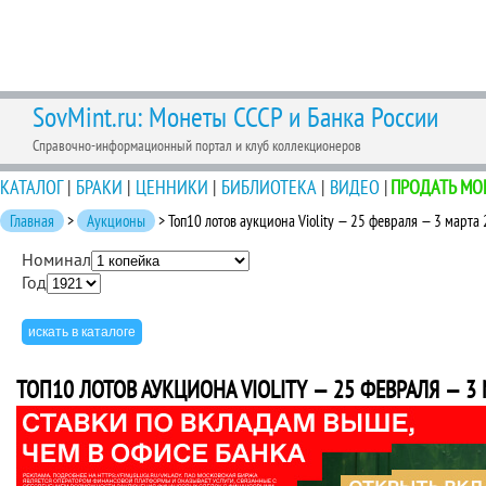
SovMint.ru: Монеты СССР и Банка России
Справочно-информационный портал и клуб коллекционеров
КАТАЛОГ
|
БРАКИ
|
ЦЕННИКИ
|
БИБЛИОТЕКА
|
ВИДЕО
|
ПРОДАТЬ МО
Главная
>
Аукционы
> Топ10 лотов аукциона Violity — 25 февраля — 3 марта
Номинал
Год
ТОП10 ЛОТОВ АУКЦИОНА VIOLITY — 25 ФЕВРАЛЯ — 3 