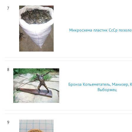
7
Микросхема пластик СсСр позоло
8
Бронза Копьеметатель, Манизер, 
Выборжец
9