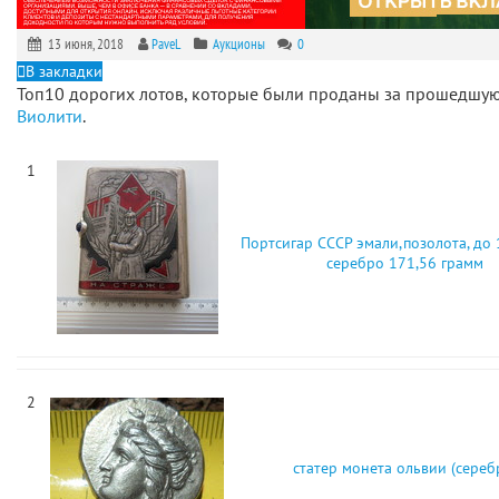
13 июня, 2018
PaveL
Аукционы
0
В закладки
Топ10 дорогих лотов, которые были проданы за прошедшу
Виолити
.
1
Портсигар СССР эмали,позолота, до 
серебро 171,56 грамм
2
статер монета ольвии (сереб