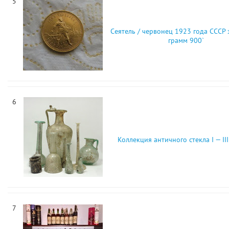
5
Сеятель / червонец 1923 года СССР 
грамм 900`
6
Коллекция античного стекла I — III 
7