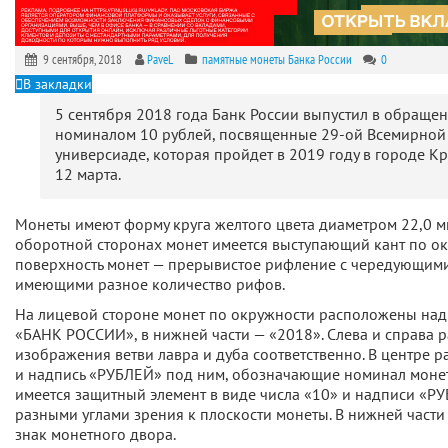
9 сентября, 2018
PaveL
памятные монеты Банка России
0
В закладки
5 сентября 2018 года Банк России выпустил в обраще
номиналом 10 рублей, посвященные 29-ой Всемирной
универсиаде, которая пройдет в 2019 году в городе Кр
12 марта.
Монеты имеют форму круга желтого цвета диаметром 22,0 м
оборотной сторонах монет имеется выступающий кант по ок
поверхность монет — прерывистое рифление с чередующими
имеющими разное количество рифов.
На лицевой стороне монет по окружности расположены надп
«БАНК РОССИИ», в нижней части — «2018». Слева и справа
изображения ветви лавра и дуба соответственно. В центре 
и надпись «РУБЛЕЙ» под ним, обозначающие номинал монет
имеется защитный элемент в виде числа «10» и надписи «Р
разными углами зрения к плоскости монеты. В нижней част
знак монетного двора.