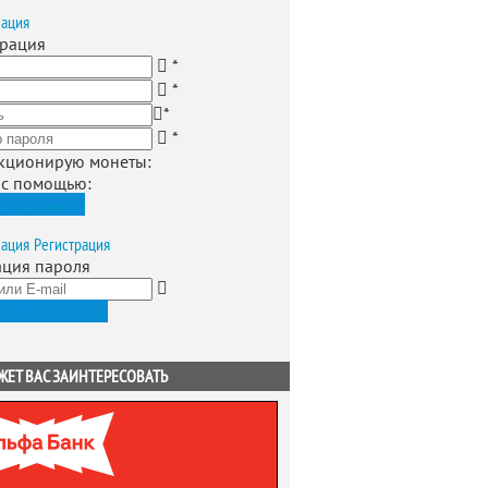
зация
трация
*
*
*
*
кционирую монеты
:
 с помощью:
истрироваться
зация
Регистрация
ация пароля
ить новый пароль
ЖЕТ ВАС ЗАИНТЕРЕСОВАТЬ