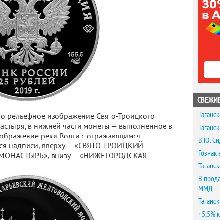
СВЕЖИЕ
Таганск
о рельефное изображение Свято-Троицкого
астыря, в нижней части монеты — выполненное в
Таганск
зображение реки Волги с отражающимся
В.Ю. Си
тся надписи, вверху — «СВЯТО-ТРОИЦКИЙ
Гознак 
ОНАСТЫРЬ», внизу — «НИЖЕГОРОДСКАЯ
Таганск
В прода
ММД
Таганск
+5,5% к