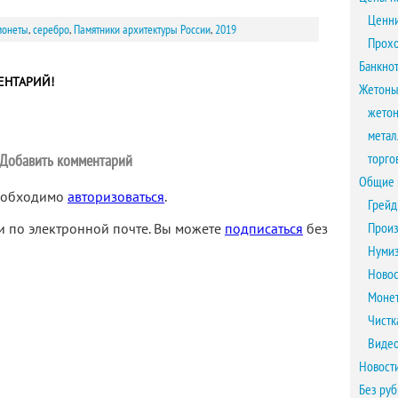
Ценни
монеты
,
серебро
,
Памятники архитектуры России
,
2019
Прох
Банкно
ЕНТАРИЙ!
Жетоны
жетон
метал
торго
Добавить комментарий
Общие 
необходимо
авторизоваться
.
Грейд
Произ
 по электронной почте. Вы можете
подписаться
без
Нумиз
Новос
Монет
Чистк
Виде
Новост
Без ру