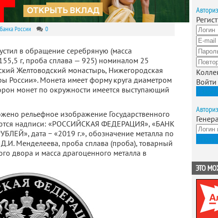
Автори
Регис
Банка России
0
устил в обращение серебряную (масса
155,5 г, проба сплава — 925) номиналом 25
ский Желтоводский монастырь, Нижегородская
Колле
ры России». Монета имеет форму круга диаметром
Войти
торон монет по окружности имеется выступающий
Зарег
Автори
ожено рельефное изображение Государственного
Генер
еются надписи: «РОССИЙСКАЯ ФЕДЕРАЦИЯ», «БАНК
БЛЕЙ», дата − «2019 г.», обозначение металла по
Получ
Д.И. Менделеева, проба сплава (проба), товарный
ого двора и масса драгоценного металла в
ЭТО МО