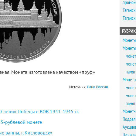
промок
Таганск
Таганск
РУБРИК
Монеты
Монеты
монет
монет
памят
ная. Монета изготовлена качеством «пруф»
Монеты
Источник:
Банк России
.
монет
монет
памят
Монетн
-летию Победы в ВОВ 1941-1945 гг.
Поддел
25-рублевой монете
Аукцио
е ванны, г. Кисловодск»
Цены н