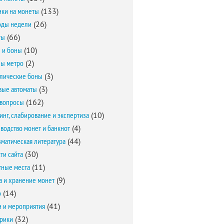
ки на монеты
(133)
оды недели
(26)
ты
(66)
 и боны
(10)
ы метро
(2)
лические боны
(3)
вые автоматы
(3)
вопросы
(162)
инг, слабирование и экспертиза
(10)
водство монет и банкнот
(4)
матическая литература
(44)
ти сайта
(30)
ные места
(11)
а и хранение монет
(9)
о
(14)
и и мероприятия
(41)
брики
(32)