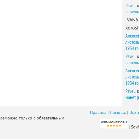
PaveL
к
на мел
IVAN5
xorosh
Алексе
листов
1934 г
PaveL
к
на мел
Алексе
листов
1934 г
PaveL
к
монет (
Правила
|
Помощь
|
Все 
возможно только с обязательным
| Sov