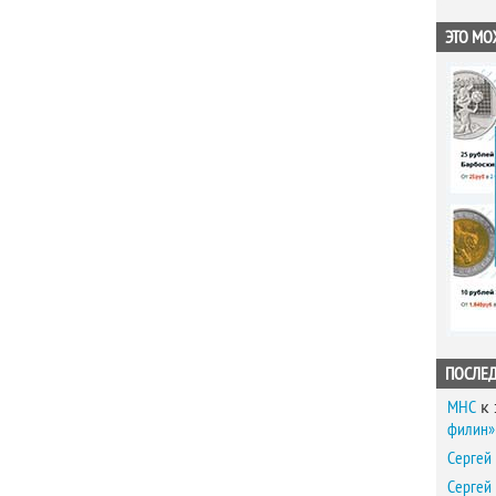
ЭТО МО
ПОСЛЕ
MHC
к 
филин» 
Сергей
Сергей