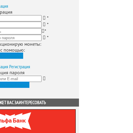
зация
трация
*
*
*
*
кционирую монеты
:
 с помощью:
истрироваться
зация
Регистрация
ация пароля
ить новый пароль
ЖЕТ ВАС ЗАИНТЕРЕСОВАТЬ