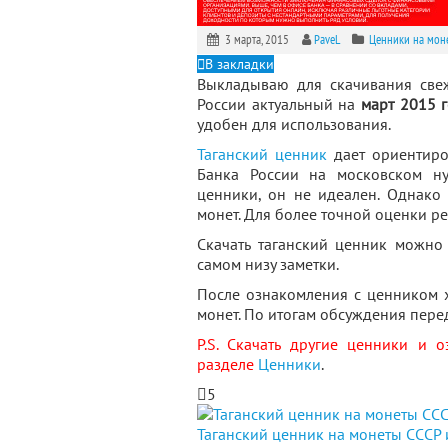
3 марта, 2015
PaveL
Ценники на мон
В закладки
Выкладываю для скачивания све
России актуальный на
март 2015 
удобен для использования.
Таганский ценник
дает ориентиро
Банка России на московском ну
ценники, он не идеален. Однако
монет. Для более точной оценки 
Скачать таганский ценник можно
самом низу заметки.
После ознакомления с ценником 
монет. По итогам обсуждения пере
P.S. Скачать другие ценники и 
разделе
Ценники
.
5
Таганский ценник на монеты СССР и