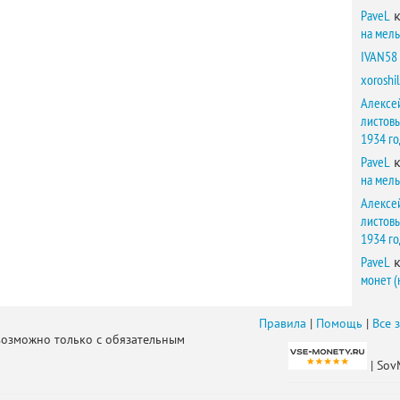
PaveL
к
на мел
IVAN58
xoroshil
Алексе
листов
1934 г
PaveL
к
на мел
Алексе
листов
1934 г
PaveL
к
монет (
Правила
|
Помощь
|
Все 
возможно только с обязательным
| Sov