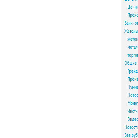
Ценни
Прох
Банкно
Жетоны
жетон
метал
торго
Общие 
Грейд
Произ
Нумиз
Новос
Монет
Чистк
Виде
Новост
Без ру