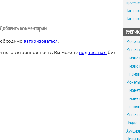
промок
Таганск
Таганск
Добавить комментарий
РУБРИК
необходимо
авторизоваться
.
Монеты
Монеты
 по электронной почте. Вы можете
подписаться
без
монет
монет
памят
Монеты
монет
монет
памят
Монетн
Поддел
Аукцио
Цены н