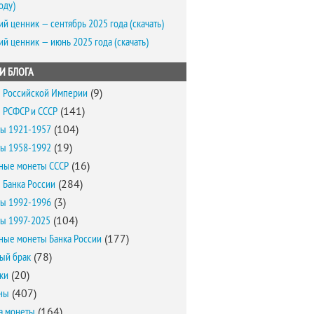
оду)
ий ценник — сентябрь 2025 года (скачать)
ий ценник — июнь 2025 года (скачать)
И БЛОГА
 Российской Империи
(9)
 РСФСР и СССР
(141)
ы 1921-1957
(104)
ы 1958-1992
(19)
ные монеты СССР
(16)
 Банка России
(284)
ы 1992-1996
(3)
ы 1997-2025
(104)
ные монеты Банка России
(177)
ый брак
(78)
ки
(20)
ны
(407)
а монеты
(164)