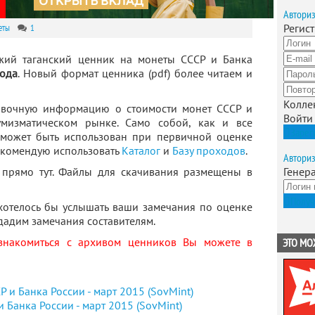
Автори
Регис
еты
1
жий таганский ценник на монеты СССР и Банка
года
. Новый формат ценника (pdf) более читаем и
Колле
вочную информацию о стоимости монет СССР и
Войти
мизматическом рынке. Само собой, как и все
Зарег
 может быть использован при первичной оценке
рекомендую использовать
Каталог
и
Базу проходов
.
Автори
 прямо тут. Файлы для скачивания размещены в
Генер
Получ
хотелось бы услышать ваши замечания по оценке
дадим замечания составителям.
ознакомиться с архивом ценников Вы можете в
ЭТО МО
 Банка России - март 2015 (SovMint)