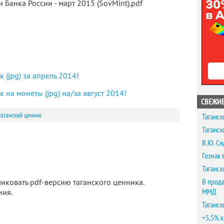
 Банка России - март 2015 (SovMint).pdf
 (jpg) за апрель 2014!
 на монеты (jpg) на/за август 2014!
СВЕЖИЕ
таганский ценник
Таганск
Таганск
В.Ю. Си
Гознак 
Таганск
В прода
иковать pdf-версию таганского ценника.
ММД
ния.
Таганск
+5,5% к