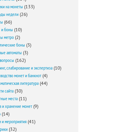
ки на монеты
(133)
оды недели
(26)
ты
(66)
 и боны
(10)
ы метро
(2)
лические боны
(3)
вые автоматы
(3)
вопросы
(162)
инг, слабирование и экспертиза
(10)
водство монет и банкнот
(4)
матическая литература
(44)
ти сайта
(30)
ные места
(11)
а и хранение монет
(9)
о
(14)
и и мероприятия
(41)
брики
(32)