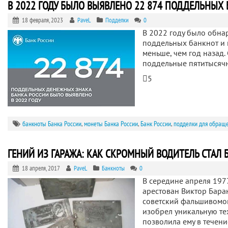
В 2022 ГОДУ БЫЛО ВЫЯВЛЕНО 22 874 ПОДДЕЛЬНЫХ
18 февраля, 2023
PaveL
Подделки
0
В 2022 году было обна
поддельных банкнот и м
меньше, чем год назад.
поддельные пятитысяч
5
банкноты Банка России
,
монеты Банка России
,
Банк России
,
подделки для обращ
ГЕНИЙ ИЗ ГАРАЖА: КАК СКРОМНЫЙ ВОДИТЕЛЬ СТАЛ 
18 апреля, 2017
PaveL
Банкноты
0
В середине апреля 197
арестован Виктор Бара
советский фальшивомон
изобрел уникальную те
позволила ему в течени