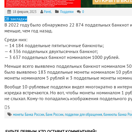
18 февраля, 2023
PaveL
Подделки
0
В закладки
В 2022 году было обнаружено 22 874 поддельных банкнот и м
меньше, чем год назад.
Среди них:
— 14 184 поддельные пятитысячные банкноты;
— 4 336 поддельных двухтысячных банкнот;
— 3 637 поддельных банкнот номиналом 1000 рублей.
Меньше всего выявлено поддельных банкнот номиналом 50 р
было выявлено 183 поддельные монеты номиналом 10 рубл
монеты номиналом 5 рублей и 3 поддельные монеты номина
Вообще 10-рублевые подделки видел многократно в интерне
изредка встречаются. Но вот, чтобы монеты номиналом 1 руб
не слыхал. Кому-то попадались изображения поддельного р
5
монеты Банка России
,
Банк России
,
подделки для обращения
,
банкноты Банка Ро
БУДЬТЕ ПЕРВЫМ, КТО ОСТАВИТ КОММЕНТАРИЙ!