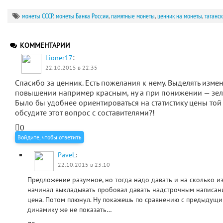
монеты СССР
,
монеты Банка России
,
памятные монеты
,
ценник на монеты
,
таганс
КОММЕНТАРИИ
:
Lioner17
22.10.2015 в 22:35
Спасибо за ценник. Есть пожелания к нему. Выделять изме
повышении например красным, ну а при понижении — зеле
Было бы удобнее ориентироваться на статистику цены той
обсудите этот вопрос с составителями?!
0
Войдите, чтобы ответить
PaveL
:
22.10.2015 в 23:10
Предложение разумное, но тогда надо давать и на сколько из
начинал выкладывать пробовал давать надстрочным написан
цена. Потом плюнул. Ну покажешь по сравнению с предыдущи
динамику же не показать…