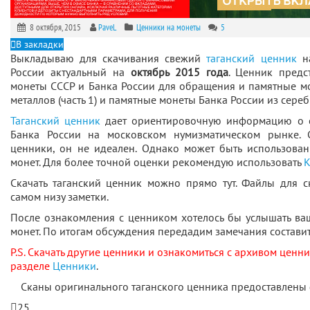
8 октября, 2015
PaveL
Ценники на монеты
5
В закладки
Выкладываю для скачивания свежий
таганский ценник
на
России актуальный на
октябрь 2015 года
. Ценник предс
монеты СССР и Банка России для обращения и памятные м
металлов (часть 1) и памятные монеты Банка России из серебра
Таганский ценник
дает ориентировочную информацию о с
Банка России на московском нумизматическом рынке. 
ценники, он не идеален. Однако может быть использова
монет. Для более точной оценки рекомендую использовать
К
Скачать таганский ценник можно прямо тут. Файлы для 
самом низу заметки.
После ознакомления с ценником хотелось бы услышать ва
монет. По итогам обсуждения передадим замечания состави
P.S. Скачать другие ценники и ознакомиться с архивом ценн
разделе
Ценники
.
Сканы оригинального таганского ценника предоставлен
25