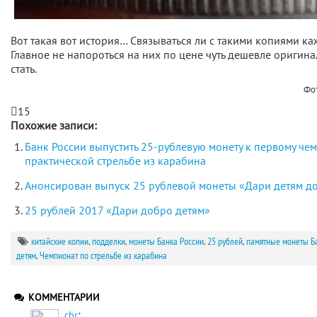
Вот такая вот история… Связываться ли с такими копиями ка
Главное не напороться на них по цене чуть дешевле оригина
стать.
Фо
15
Похожие записи:
Банк России выпустить 25-рублевую монету к первому че
практической стрельбе из карабина
Анонсирован выпуск 25 рублевой монеты «Дари детям д
25 рублей 2017 «Дари добро детям»
китайские копии
,
подделки
,
монеты Банка России
,
25 рублей
,
памятные монеты Б
детям
,
Чемпионат по стрельбе из карабина
КОММЕНТАРИИ
:
cbr