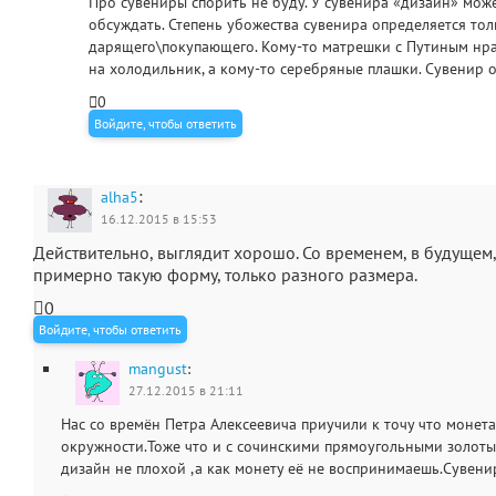
Про сувениры спорить не буду. У сувенира «дизайн» може
обсуждать. Степень убожества сувенира определяется тол
дарящего\покупающего. Кому-то матрешки с Путиным нра
на холодильник, а кому-то серебряные плашки. Сувенир о
0
Войдите, чтобы ответить
:
alha5
16.12.2015 в 15:53
Действительно, выглядит хорошо. Со временем, в будущем,
примерно такую форму, только разного размера.
0
Войдите, чтобы ответить
mangust
:
27.12.2015 в 21:11
Нас со времён Петра Алексеевича приучили к точу что монет
окружности.Тоже что и с сочинскими прямоугольными золот
дизайн не плохой ,а как монету её не воспринимаешь.Сувенир