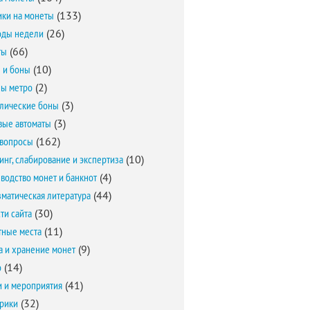
ки на монеты
(133)
оды недели
(26)
ты
(66)
 и боны
(10)
ы метро
(2)
лические боны
(3)
вые автоматы
(3)
вопросы
(162)
инг, слабирование и экспертиза
(10)
водство монет и банкнот
(4)
матическая литература
(44)
ти сайта
(30)
ные места
(11)
а и хранение монет
(9)
о
(14)
и и мероприятия
(41)
брики
(32)