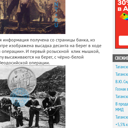
 информация получена со страницы банка, из
нтре изображена высадка десанта на берег в ходе
й операции». И первый розыскной клик мышкой,
пу высаживаются на берег, с чёрно-белой
СВЕЖИЕ
-Феодосийской операции.
Таганск
Таганск
В.Ю. Си
Гознак 
Таганск
В прода
ММД
Таганск
+5,5% к