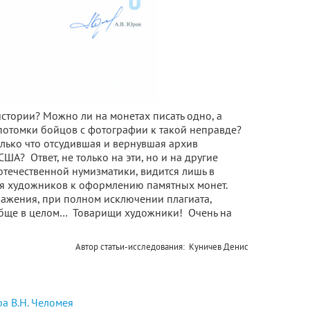
тории? Можно ли на монетах писать одно, а
 потомки бойцов с фотографии к такой неправде?
олько что отсудившая и вернувшая архив
ША? Ответ, не только на эти, но и на другие
течественной нумизматики, видится лишь в
я художников к оформлению памятных монет.
ражения, при полном исключении плагиата,
ообще в целом… Товарищи художники! Очень на
Автор статьи-исследования: Куничев Денис
а В.Н. Челомея