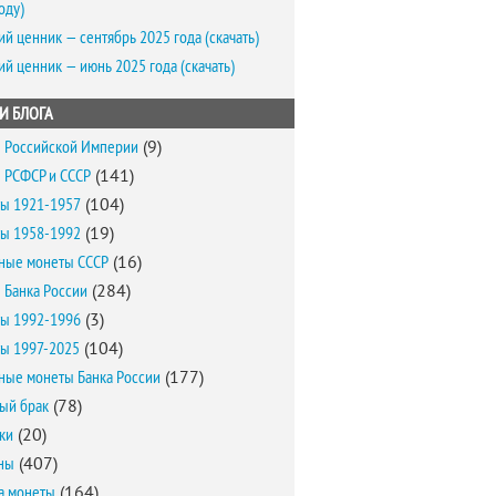
оду)
ий ценник — сентябрь 2025 года (скачать)
ий ценник — июнь 2025 года (скачать)
И БЛОГА
 Российской Империи
(9)
 РСФСР и СССР
(141)
ы 1921-1957
(104)
ы 1958-1992
(19)
ные монеты СССР
(16)
 Банка России
(284)
ы 1992-1996
(3)
ы 1997-2025
(104)
ные монеты Банка России
(177)
ый брак
(78)
ки
(20)
ны
(407)
а монеты
(164)