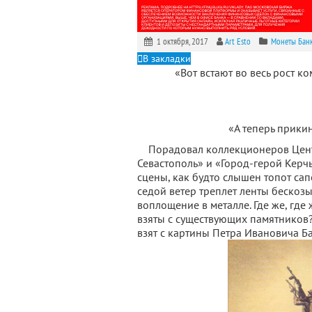
1 октября, 2017
Art Esto
Монеты Бан
В закладки
«Вот встают во весь рост ко
«А теперь прикин
Порадовал коллекционеров Центр
Севастополь» и «Город-герой Кер
сцены, как будто слышен топот сап
седой ветер треплет ленты бескоз
воплощение в металле. Где же, гд
взяты с существующих памятников?
взят с картины Петра Ивановича Б