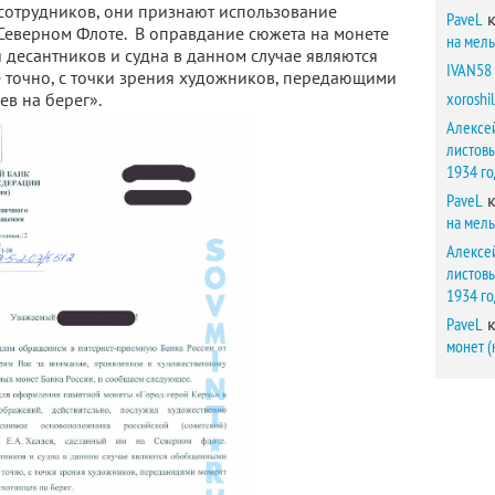
ь сотрудников, они признают использование
PaveL
к
а Северном Флоте. В оправдание сюжета на монете
на мел
десантников и судна в данном случае являются
IVAN58
точно, с точки зрения художников, передающими
xoroshil
в на берег».
Алексе
листов
1934 г
PaveL
к
на мел
Алексе
листов
1934 г
PaveL
к
монет (