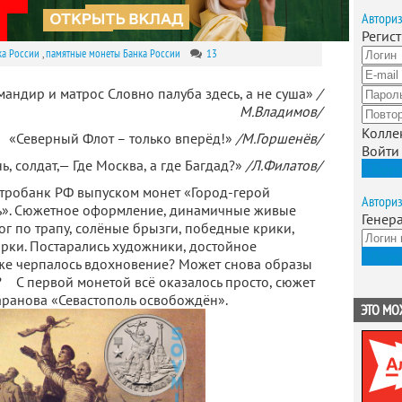
Автори
Регис
ка России
,
памятные монеты Банка России
13
мандир и матрос Словно палуба здесь, а не суша»
/
М.Владимов/
Колле
«Северный Флот – только вперёд!»
/М.Горшенёв/
Войти
ь, солдат,— Где Москва, а где Багдад?»
/Л.Филатов/
Зарег
обанк РФ выпуском монет «Город-герой
Автори
чь». Сюжетное оформление, динамичные живые
Генер
ог по трапу, солёные брызги, победные крики,
ырки. Постарались художники, достойное
Получ
е же черпалось вдохновение? Может снова образы
 С первой монетой всё оказалось просто, сюжет
аранова «Севастополь освобождён».
ЭТО МО