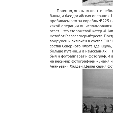
Понятно, опять плагиат и неболь
банка, а Феодосийская операция. Н
пробиваем, что за корабль №225 на
какой операции он использовался. 
ответ – это сторожевой катер «Ш
мотобот Главсевгосрыбтреста. Постр
вооружен и включён в состав СФ. Ч
состав Северного Флота. Где Керчь,
больше путаницы в изысканиях. П
был и фотоаппарат и фотограф. И в
на весь мир фотографией «Знамя н
Ананьевич Халдей. Целая серия фо