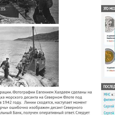
ЭТО МО
ПОСЛЕ
рации. Фотографии Евгением Халдеем сделаны на
MHC
к 
ка морского десанта на Северном Флоте под
филин» 
в 1942 году. Линии сходятся, наступает момент
Сергей
Керчь» ошибочно изображен десант Северного
льный Банк, получен оперативный ответ. Следует
Сергей