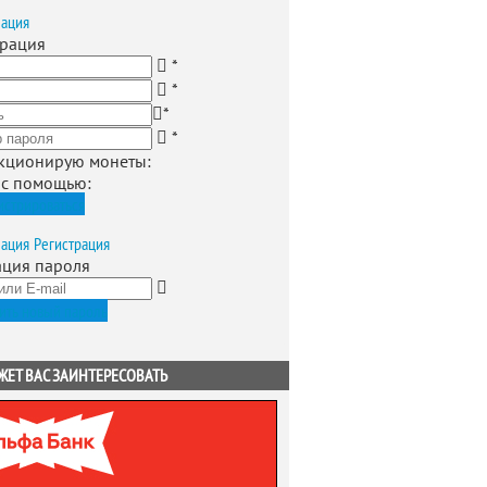
зация
трация
*
*
*
*
кционирую монеты
:
 с помощью:
истрироваться
зация
Регистрация
ация пароля
ить новый пароль
ЖЕТ ВАС ЗАИНТЕРЕСОВАТЬ