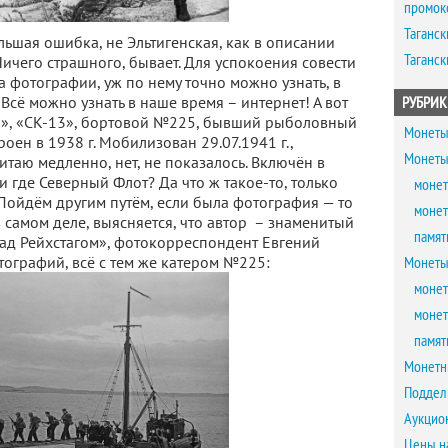
промок
Таганск
шая ошибка, не Эльтигенская, как в описании
Таганск
ичего страшного, бывает. Для успокоения совести
 фотографии, уж по нему точно можно узнать, в
Всё можно узнать в наше время – интернет! А вот
РУБРИК
ип», «СК-13», бортовой №225, бывший рыболовный
Монеты
оен в 1938 г. Мобилизован 29.07.1941 г.,
Монеты
итаю медленно, нет, не показалось. Включён в
 и где Северный Флот? Да что ж такое-то, только
монет
ойдём другим путём, если была фотография — то
монет
 самом деле, выясняется, что автор – знаменитый
памят
ад Рейхстагом», фотокорреспондент Евгений
тографий, всё с тем же катером №225:
Монеты
монет
монет
памят
Монетн
Поддел
Аукцио
Цены н