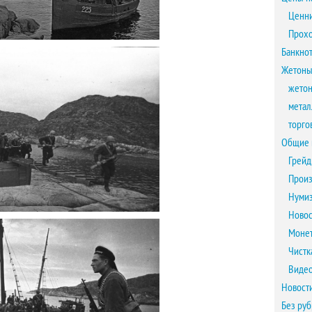
Ценни
Прох
Банкно
Жетоны
жетон
метал
торго
Общие 
Грейд
Произ
Нумиз
Новос
Монет
Чистк
Виде
Новост
Без ру