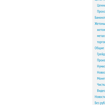
Ценни
Прох
Банкно
Жетоны
жетон
метал
торго
Общие 
Грейд
Произ
Нумиз
Новос
Монет
Чистк
Виде
Новост
Без ру