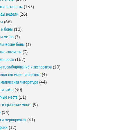
ки на монеты
(133)
оды недели
(26)
ты
(66)
 и боны
(10)
ы метро
(2)
лические боны
(3)
вые автоматы
(3)
вопросы
(162)
инг, слабирование и экспертиза
(10)
водство монет и банкнот
(4)
матическая литература
(44)
ти сайта
(30)
ные места
(11)
а и хранение монет
(9)
о
(14)
и и мероприятия
(41)
брики
(32)