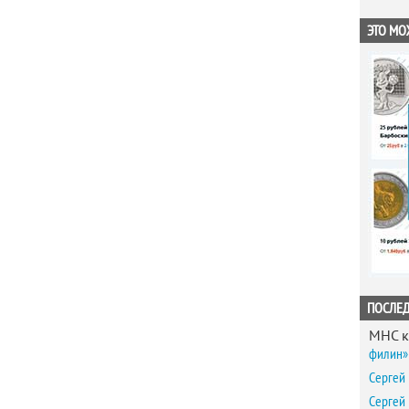
ЭТО МО
ПОСЛЕ
MHC
к
филин» 
Сергей
Сергей