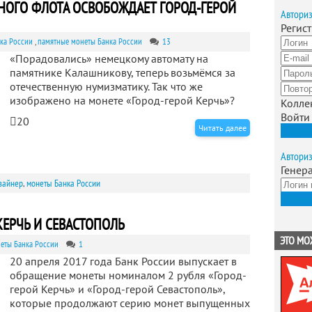
ВЕРНОГО ФЛОТА ОСВОБОЖДАЕТ ГОРОД-ГЕРОЙ
Автори
Регис
ка России
,
памятные монеты Банка России
13
«Порадовались» немецкому автомату на
памятнике Калашникову, теперь возьмёмся за
отечественную нумизматику. Так что же
изображено на монете «Город-герой Керчь»?
Колле
Войти
20
Читать далее
Зарег
Автори
Генер
зайнер
,
монеты Банка России
Получ
 КЕРЧЬ И СЕВАСТОПОЛЬ
ЭТО МО
еты Банка России
1
20 апреля 2017 года Банк России выпускает в
обращение монеты номиналом 2 рубля «Город-
герой Керчь» и «Город-герой Севастополь»,
которые продолжают серию монет выпущенных