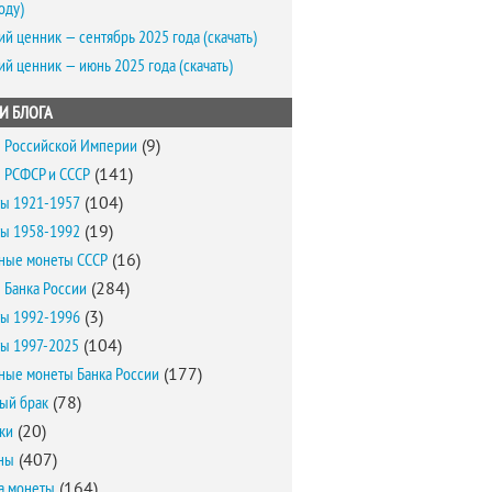
оду)
ий ценник — сентябрь 2025 года (скачать)
ий ценник — июнь 2025 года (скачать)
И БЛОГА
 Российской Империи
(9)
 РСФСР и СССР
(141)
ы 1921-1957
(104)
ы 1958-1992
(19)
ные монеты СССР
(16)
 Банка России
(284)
ы 1992-1996
(3)
ы 1997-2025
(104)
ные монеты Банка России
(177)
ый брак
(78)
ки
(20)
ны
(407)
а монеты
(164)