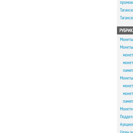
промок
Таганск
Таганск
РУБРИК
Монеты
Монеты
монет
монет
памят
Монеты
монет
монет
памят
Монетн
Поддел
Аукцио
Цены н