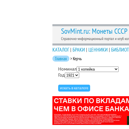
SovMint.ru: Монеты СССР
Справочно-информационный портал и клуб ко
КАТАЛОГ
|
БРАКИ
|
ЦЕННИКИ
|
БИБЛИОТ
Главная
> Керчь
Номинал
Год