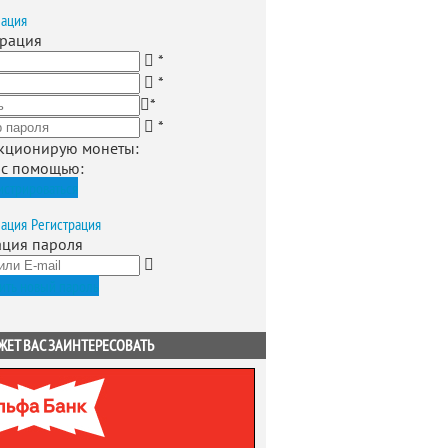
зация
трация
*
*
*
*
кционирую монеты
:
 с помощью:
истрироваться
зация
Регистрация
ация пароля
ить новый пароль
ЖЕТ ВАС ЗАИНТЕРЕСОВАТЬ