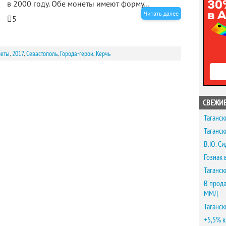
в 2000 году. Обе монеты имеют форму…
Читать далее
5
неты
,
2017
,
Севастополь
,
Города-герои
,
Керчь
СВЕЖИЕ
Таганск
Таганск
В.Ю. Си
Гознак 
Таганск
В прода
ММД
Таганск
+5,5% к