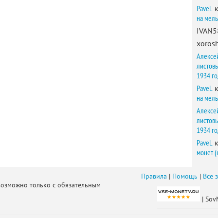
PaveL
к
на мел
IVAN5
xorosh
Алексе
листов
1934 г
PaveL
к
на мел
Алексе
листов
1934 г
PaveL
к
монет (
Правила
|
Помощь
|
Все 
возможно только с обязательным
| Sov