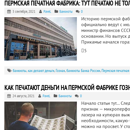
ПЕРМСКАЯ ПЕЧАТНАЯ ФАБРИКА: ТУТ ПЕЧАТАЮ НЕ ТО
3 сентября, 2021
PaveL
Банкноты
0
Историю пермской фаб
официально ведут с июл
министр финансов СССР
основании. Но выпуск д
Прикамье начался гора
5
банкноты
,
как делают деньги
,
Гознак
,
банкноты Банка России
,
Пермская печатная
КАК ПЕЧАТАЮТ ДЕНЬГИ НА ПЕРМСКОЙ ФАБРИКЕ ГОЗНА
24 августа, 2021
PaveL
Банкноты
0
Начало статьи тут… Сл
признак — микроперфо
лазера на купюрах выж
необходимости, какую-т
можно на просвет. У ст