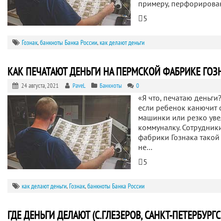
примеру, перфориров
5
Гознак
,
банкноты Банка России
,
как делают деньги
КАК ПЕЧАТАЮТ ДЕНЬГИ НА ПЕРМСКОЙ ФАБРИКЕ ГОЗНА
24 августа, 2021
PaveL
Банкноты
0
«Я что, печатаю деньги
если ребенок канючит 
машинки или резко уве
коммуналку. Сотрудник
фабрики Гознака такой
не…
5
как делают деньги
,
Гознак
,
банкноты Банка России
ГДЕ ДЕНЬГИ ДЕЛАЮТ (С.ГЛЕЗЕРОВ, САНКТ-ПЕТЕРБУРГ